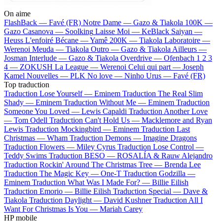
On aime
FlashBack —
Favé (FR)
Notre Dame —
Gazo & Tiakola
100K —
Gazo
Casanova —
Soolking
Laisse Moi —
KeBlack
Saiyan —
Heuss L'enfoiré
Bécane —
Yamê
200K —
Tiakola
Laboratoire —
Werenoi
Meuda —
Tiakola
Outro —
Gazo & Tiakola
Ailleurs —
Josman
Interlude —
Gazo & Tiakola
Overdrive —
Ofenbach
1 2 3
4 —
ZOKUSH
La League —
Werenoi
Celui qui part —
Joseph
Kamel
Nouvelles —
PLK
No love —
Ninho
Urus —
Favé (FR)
Top traduction
Traduction Lose Yourself —
Eminem
Traduction The Real Slim
Shady —
Eminem
Traduction Without Me —
Eminem
Traduction
Someone You Loved —
Lewis Capaldi
Traduction Another Love
—
Tom Odell
Traduction Can't Hold Us —
Macklemore and Ryan
Lewis
Traduction Mockingbird —
Eminem
Traduction Last
Christmas —
Wham
Traduction Demons —
Imagine Dragons
Traduction Flowers —
Miley Cyrus
Traduction Lose Control —
Teddy Swims
Traduction BESO —
ROSALÍA & Rauw Alejandro
Traduction Rockin' Around The Christmas Tree —
Brenda Lee
Traduction The Magic Key —
One-T
Traduction Godzilla —
Eminem
Traduction What Was I Made For? —
Billie Eilish
Traduction Emorio —
Billie Eilish
Traduction Special —
Dave &
Tiakola
Traduction Daylight —
David Kushner
Traduction All I
Want For Christmas Is You —
Mariah Carey
HP mobile