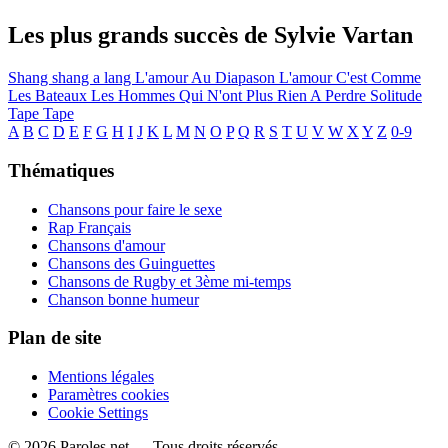
Les plus grands succès de Sylvie Vartan
Shang shang a lang
L'amour Au Diapason
L'amour C'est Comme
Les Bateaux
Les Hommes Qui N'ont Plus Rien A Perdre
Solitude
Tape Tape
A
B
C
D
E
F
G
H
I
J
K
L
M
N
O
P
Q
R
S
T
U
V
W
X
Y
Z
0-9
Thématiques
Chansons pour faire le sexe
Rap Français
Chansons d'amour
Chansons des Guinguettes
Chansons de Rugby et 3ème mi-temps
Chanson bonne humeur
Plan de site
Mentions légales
Paramètres cookies
Cookie Settings
© 2026 Paroles.net — Tous droits réservés