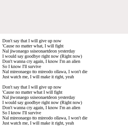
Don't say that I will give up now
'Cause no matter what, I will fight
Nal jiwonaego ssiseonaetdeon yesterday
I would say goodbye right now (Right now)
Don't wanna cry again, I know I'm an alien
So I know I'll survive
Nal mireonaego tto mireodo ollawa, I won't die
Just watch me, I will make it right, yeah
Don't say that I will give up now
'Cause no matter what I will fight
Nal jiwonaego ssiseonaetdeon yesterday
I would say goodbye right now (Right now)
Don't wanna cry again, I know I'm an alien
So I know I'll survive
Nal mireonaego tto mireodo ollawa, I won't die
Just watch me, I will make it right, yeah