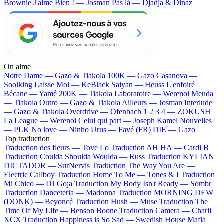
Brownie
J'aime Bien ! — Josman
Pas là — Djadja & Dinaz
On aime
Notre Dame —
Gazo & Tiakola
100K —
Gazo
Casanova —
Soolking
Laisse Moi —
KeBlack
Saiyan —
Heuss L'enfoiré
Bécane —
Yamê
200K —
Tiakola
Laboratoire —
Werenoi
Meuda
—
Tiakola
Outro —
Gazo & Tiakola
Ailleurs —
Josman
Interlude
—
Gazo & Tiakola
Overdrive —
Ofenbach
1 2 3 4 —
ZOKUSH
La League —
Werenoi
Celui qui part —
Joseph Kamel
Nouvelles
—
PLK
No love —
Ninho
Urus —
Favé (FR)
DIE —
Gazo
Top traduction
Traduction des fleurs —
Tove Lo
Traduction AH HA —
Cardi B
Traduction Coulda Shoulda Woulda —
Russ
Traduction KYLIAN
DICTADOR —
SurNervis
Traduction The Way You Are —
Electric Callboy
Traduction Home To Me —
Tones & I
Traduction
Mi Chico —
DJ Goja
Traduction My Body Isn't Ready —
Sombr
Traduction Danceteria —
Madonna
Traduction MORNING DEW
(DONK) —
Beyoncé
Traduction Hush —
Muse
Traduction The
Time Of My Life —
Benson Boone
Traduction Camera —
Charli
XCX
Traduction Happiness is So Sad —
Swedish House Mafia