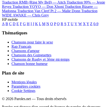
Traduction RMB (Ring My Bell) —
Aitch
Traduction 99% —
Jessie
Reyez
Traduction YOYO —
Don Xhoni
Traduction Bizarre —
Madonna
Traduction Van Cleef Pt 2 —
Malie Donn
Traduction
WIDE AWAKE —
Chris Grey
HP mobile
A
B
C
D
E
F
G
H
I
J
K
L
M
N
O
P
Q
R
S
T
U
V
W
X
Y
Z
0-9
Thématiques
Chansons pour faire le sexe
Rap Français
Chansons d'amour
Chansons des Guinguettes
Chansons de Rugby et 3ème mi-temps
Chanson bonne humeur
Plan de site
Mentions légales
Paramètres cookies
Cookie Settings
© 2026 Paroles.net — Tous droits réservés
Paroles.net dispose d'un accord de licence de paroles de chansons