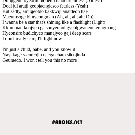
Dunggeun byeorui modeun naldeuri airless (Airless)
Doel jul aratji geopjaengieseo fearless (Yeah)
But sadly, amugeotdo bakkwiji anatdeon ttae
Maeumsoge bimyeongman (Ah, ah, ah, ah; Oh)
I wanna be a star that's shining like a flashlight (Light)
Kkumman keojyeo ga sonyeonui gyeolgwaneun eongmang
Hyeonsire budichyeo manajyeo gaji deep scars
I don't really care, I'll fight now
I'm just a child, babe, and you know it
Nayakage sseureojin naega cham sileojinda
Geuraedo, I won't tell you this no more