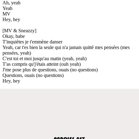
Ah, yeah
Yeah
MV
Hey, hey
[MV & Sneazzy]
Okay, babe
T'inquiètes je t'emmène danser
Yeah, car t'es bien la seule qui n'a jamais quitté mes pensées (mes
pensées, yeah)
C'est toi et moi jusqu'au matin (yeah, yeah)
T'as compris qu'j'étais atteint (ouh yeah)
J'me pose plus de questions, ouais (no questions)
Questions, ouais (no questions)
Hey, hey