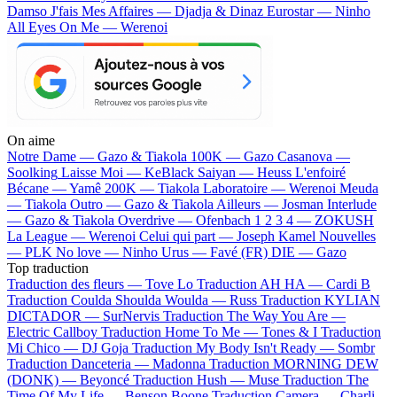
Damso
J'fais Mes Affaires — Djadja & Dinaz
Eurostar — Ninho
All Eyes On Me — Werenoi
On aime
Notre Dame —
Gazo & Tiakola
100K —
Gazo
Casanova —
Soolking
Laisse Moi —
KeBlack
Saiyan —
Heuss L'enfoiré
Bécane —
Yamê
200K —
Tiakola
Laboratoire —
Werenoi
Meuda
—
Tiakola
Outro —
Gazo & Tiakola
Ailleurs —
Josman
Interlude
—
Gazo & Tiakola
Overdrive —
Ofenbach
1 2 3 4 —
ZOKUSH
La League —
Werenoi
Celui qui part —
Joseph Kamel
Nouvelles
—
PLK
No love —
Ninho
Urus —
Favé (FR)
DIE —
Gazo
Top traduction
Traduction des fleurs —
Tove Lo
Traduction AH HA —
Cardi B
Traduction Coulda Shoulda Woulda —
Russ
Traduction KYLIAN
DICTADOR —
SurNervis
Traduction The Way You Are —
Electric Callboy
Traduction Home To Me —
Tones & I
Traduction
Mi Chico —
DJ Goja
Traduction My Body Isn't Ready —
Sombr
Traduction Danceteria —
Madonna
Traduction MORNING DEW
(DONK) —
Beyoncé
Traduction Hush —
Muse
Traduction The
Time Of My Life —
Benson Boone
Traduction Camera —
Charli