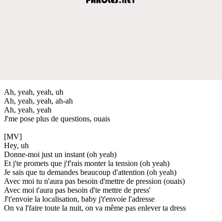
Ah, yeah, yeah, uh
Ah, yeah, yeah, ah-ah
Ah, yeah, yeah
J'me pose plus de questions, ouais
[MV]
Hey, uh
Donne-moi just un instant (oh yeah)
Et j'te promets que j'f'rais monter la tension (oh yeah)
Je sais que tu demandes beaucoup d'attention (oh yeah)
Avec moi tu n'aura pas besoin d'mettre de pression (ouais)
Avec moi t'aura pas besoin d'te mettre de press'
J't'envoie la localisation, baby j't'envoie l'adresse
On va l'faire toute la nuit, on va même pas enlever ta dress