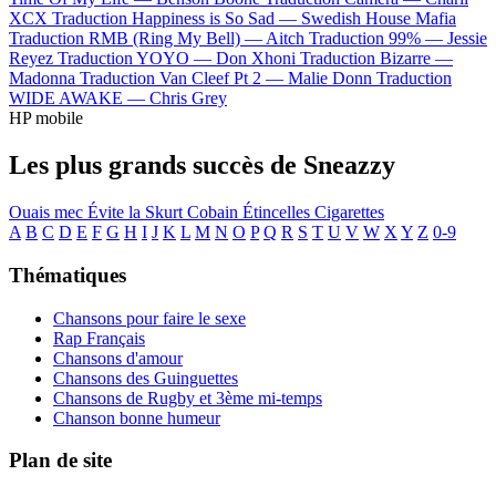
XCX
Traduction Happiness is So Sad —
Swedish House Mafia
Traduction RMB (Ring My Bell) —
Aitch
Traduction 99% —
Jessie
Reyez
Traduction YOYO —
Don Xhoni
Traduction Bizarre —
Madonna
Traduction Van Cleef Pt 2 —
Malie Donn
Traduction
WIDE AWAKE —
Chris Grey
HP mobile
Les plus grands succès de Sneazzy
Ouais mec
Évite la
Skurt Cobain
Étincelles
Cigarettes
A
B
C
D
E
F
G
H
I
J
K
L
M
N
O
P
Q
R
S
T
U
V
W
X
Y
Z
0-9
Thématiques
Chansons pour faire le sexe
Rap Français
Chansons d'amour
Chansons des Guinguettes
Chansons de Rugby et 3ème mi-temps
Chanson bonne humeur
Plan de site