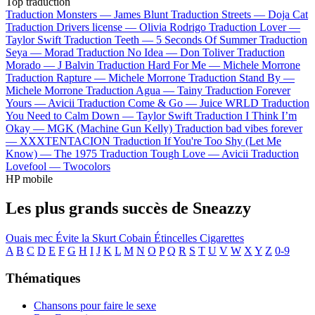
Top traduction
Traduction Monsters —
James Blunt
Traduction Streets —
Doja Cat
Traduction Drivers license —
Olivia Rodrigo
Traduction Lover —
Taylor Swift
Traduction Teeth —
5 Seconds Of Summer
Traduction
Seya —
Morad
Traduction No Idea —
Don Toliver
Traduction
Morado —
J Balvin
Traduction Hard For Me —
Michele Morrone
Traduction Rapture —
Michele Morrone
Traduction Stand By —
Michele Morrone
Traduction Agua —
Tainy
Traduction Forever
Yours —
Avicii
Traduction Come & Go —
Juice WRLD
Traduction
You Need to Calm Down —
Taylor Swift
Traduction I Think I’m
Okay —
MGK (Machine Gun Kelly)
Traduction bad vibes forever
—
XXXTENTACION
Traduction If You're Too Shy (Let Me
Know) —
The 1975
Traduction Tough Love —
Avicii
Traduction
Lovefool —
Twocolors
HP mobile
Les plus grands succès de Sneazzy
Ouais mec
Évite la
Skurt Cobain
Étincelles
Cigarettes
A
B
C
D
E
F
G
H
I
J
K
L
M
N
O
P
Q
R
S
T
U
V
W
X
Y
Z
0-9
Thématiques
Chansons pour faire le sexe