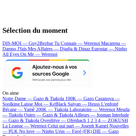
Sélection du moment
DIS-MOI — Guy2Bezbar
Tu Connais — Werenoi
Macarena —
Damso
J'fais Mes Affaires — Djadja & Dinaz
Eurostar — Ninho
All Eyes On Me — Werenoi
On aime
Notre Dame —
Gazo & Tiakola
100K —
Gazo
Casanova —
Soolking
Laisse Moi —
KeBlack
Saiyan —
Heuss L'enfoiré
Bécane —
Yamê
200K —
Tiakola
Laboratoire —
Werenoi
Meuda
—
Tiakola
Outro —
Gazo & Tiakola
Ailleurs —
Josman
Interlude
—
Gazo & Tiakola
Overdrive —
Ofenbach
1 2 3 4 —
ZOKUSH
La League —
Werenoi
Celui qui part —
Joseph Kamel
Nouvelles
—
PLK
No love —
Ninho
Urus —
Favé (FR)
DIE —
Gazo