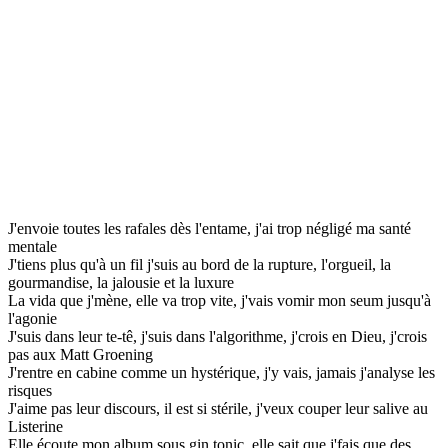
J'envoie toutes les rafales dès l'entame, j'ai trop négligé ma santé
mentale
J'tiens plus qu'à un fil j'suis au bord de la rupture, l'orgueil, la
gourmandise, la jalousie et la luxure
La vida que j'mène, elle va trop vite, j'vais vomir mon seum jusqu'à
l'agonie
J'suis dans leur te-tê, j'suis dans l'algorithme, j'crois en Dieu, j'crois
pas aux Matt Groening
J'rentre en cabine comme un hystérique, j'y vais, jamais j'analyse les
risques
J'aime pas leur discours, il est si stérile, j'veux couper leur salive au
Listerine
Elle écoute mon album sous gin tonic, elle sait que j'fais que des