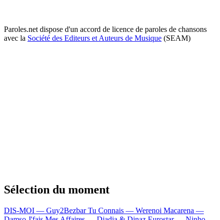
Paroles.net dispose d'un accord de licence de paroles de chansons
avec la
Société des Editeurs et Auteurs de Musique
(SEAM)
Sélection du moment
DIS-MOI — Guy2Bezbar
Tu Connais — Werenoi
Macarena —
Damso
J'fais Mes Affaires — Djadja & Dinaz
Eurostar — Ninho