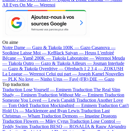
All Eyes On Me — Werenoi
On aime
Notre Dame —
Gazo & Tiakola
100K —
Gazo
Casanova —
Soolking
Laisse Moi —
KeBlack
Saiyan —
Heuss L'enfoiré
Bécane —
Yamê
200K —
Tiakola
Laboratoire —
Werenoi
Meuda
—
Tiakola
Outro —
Gazo & Tiakola
Ailleurs —
Josman
Interlude
—
Gazo & Tiakola
Overdrive —
Ofenbach
1 2 3 4 —
ZOKUSH
La League —
Werenoi
Celui qui part —
Joseph Kamel
Nouvelles
—
PLK
No love —
Ninho
Urus —
Favé (FR)
DIE —
Gazo
Top traduction
Traduction Lose Yourself —
Eminem
Traduction The Real Slim
Shady —
Eminem
Traduction Without Me —
Eminem
Traduction
Someone You Loved —
Lewis Capaldi
Traduction Another Love
—
Tom Odell
Traduction Mockingbird —
Eminem
Traduction Can't
Hold Us —
Macklemore and Ryan Lewis
Traduction Last
Christmas —
Wham
Traduction Demons —
Imagine Dragons
Traduction Flowers —
Miley Cyrus
Traduction Lose Control —
Teddy Swims
Traduction BESO —
ROSALÍA & Rauw Alejandro