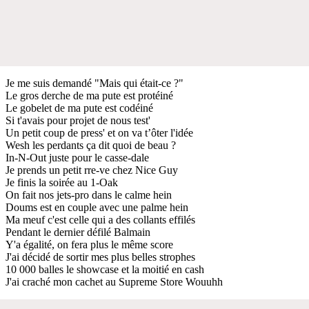
Je me suis demandé "Mais qui était-ce ?"
Le gros derche de ma pute est protéiné
Le gobelet de ma pute est codéiné
Si t'avais pour projet de nous test'
Un petit coup de press' et on va t’ôter l'idée
Wesh les perdants ça dit quoi de beau ?
In-N-Out juste pour le casse-dale
Je prends un petit rre-ve chez Nice Guy
Je finis la soirée au 1-Oak
On fait nos jets-pro dans le calme hein
Doums est en couple avec une palme hein
Ma meuf c'est celle qui a des collants effilés
Pendant le dernier défilé Balmain
Y'a égalité, on fera plus le même score
J'ai décidé de sortir mes plus belles strophes
10 000 balles le showcase et la moitié en cash
J'ai craché mon cachet au Supreme Store Wouuhh