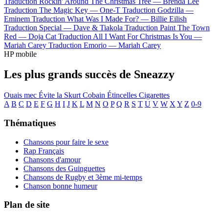
Traduction Rockin' Around The Christmas Tree —
Brenda Lee
Traduction The Magic Key —
One-T
Traduction Godzilla —
Eminem
Traduction What Was I Made For? —
Billie Eilish
Traduction Special —
Dave & Tiakola
Traduction Paint The Town
Red —
Doja Cat
Traduction All I Want For Christmas Is You —
Mariah Carey
Traduction Emorio —
Mariah Carey
HP mobile
Les plus grands succès de Sneazzy
Ouais mec
Évite la
Skurt Cobain
Étincelles
Cigarettes
A
B
C
D
E
F
G
H
I
J
K
L
M
N
O
P
Q
R
S
T
U
V
W
X
Y
Z
0-9
Thématiques
Chansons pour faire le sexe
Rap Français
Chansons d'amour
Chansons des Guinguettes
Chansons de Rugby et 3ème mi-temps
Chanson bonne humeur
Plan de site