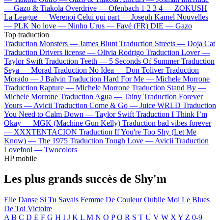
—
Gazo & Tiakola
Overdrive —
Ofenbach
1 2 3 4 —
ZOKUSH
La League —
Werenoi
Celui qui part —
Joseph Kamel
Nouvelles
—
PLK
No love —
Ninho
Urus —
Favé (FR)
DIE —
Gazo
Top traduction
Traduction Monsters —
James Blunt
Traduction Streets —
Doja Cat
Traduction Drivers license —
Olivia Rodrigo
Traduction Lover —
Taylor Swift
Traduction Teeth —
5 Seconds Of Summer
Traduction
Seya —
Morad
Traduction No Idea —
Don Toliver
Traduction
Morado —
J Balvin
Traduction Hard For Me —
Michele Morrone
Traduction Rapture —
Michele Morrone
Traduction Stand By —
Michele Morrone
Traduction Agua —
Tainy
Traduction Forever
Yours —
Avicii
Traduction Come & Go —
Juice WRLD
Traduction
You Need to Calm Down —
Taylor Swift
Traduction I Think I’m
Okay —
MGK (Machine Gun Kelly)
Traduction bad vibes forever
—
XXXTENTACION
Traduction If You're Too Shy (Let Me
Know) —
The 1975
Traduction Tough Love —
Avicii
Traduction
Lovefool —
Twocolors
HP mobile
Les plus grands succès de Shy'm
Elle Danse
Si Tu Savais
Femme De Couleur
Oublie Moi
Le Blues
De Toi
Victoire
A
B
C
D
E
F
G
H
I
J
K
L
M
N
O
P
Q
R
S
T
U
V
W
X
Y
Z
0-9