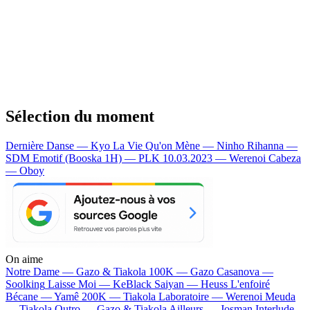
Sélection du moment
Dernière Danse — Kyo
La Vie Qu'on Mène — Ninho
Rihanna —
SDM
Emotif (Booska 1H) — PLK
10.03.2023 — Werenoi
Cabeza
— Oboy
On aime
Notre Dame —
Gazo & Tiakola
100K —
Gazo
Casanova —
Soolking
Laisse Moi —
KeBlack
Saiyan —
Heuss L'enfoiré
Bécane —
Yamê
200K —
Tiakola
Laboratoire —
Werenoi
Meuda
—
Tiakola
Outro —
Gazo & Tiakola
Ailleurs —
Josman
Interlude