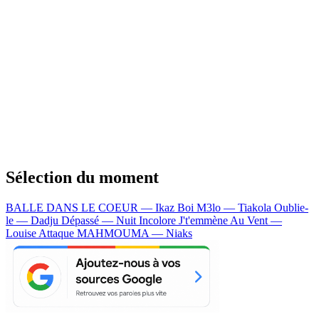
Sélection du moment
BALLE DANS LE COEUR — Ikaz Boi
M3lo — Tiakola
Oublie-
le — Dadju
Dépassé — Nuit Incolore
J't'emmène Au Vent —
Louise Attaque
MAHMOUMA — Niaks