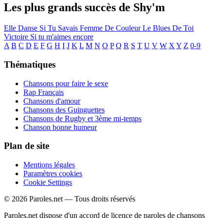
Les plus grands succès de Shy'm
Elle Danse
Si Tu Savais
Femme De Couleur
Le Blues De Toi
Victoire
Si tu m'aimes encore
A
B
C
D
E
F
G
H
I
J
K
L
M
N
O
P
Q
R
S
T
U
V
W
X
Y
Z
0-9
Thématiques
Chansons pour faire le sexe
Rap Français
Chansons d'amour
Chansons des Guinguettes
Chansons de Rugby et 3ème mi-temps
Chanson bonne humeur
Plan de site
Mentions légales
Paramètres cookies
Cookie Settings
© 2026 Paroles.net — Tous droits réservés
Paroles.net dispose d'un accord de licence de paroles de chansons