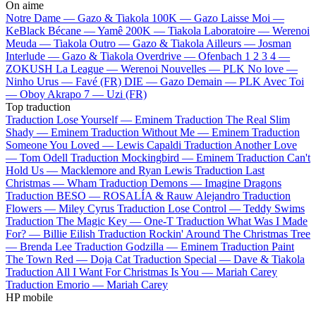
On aime
Notre Dame —
Gazo & Tiakola
100K —
Gazo
Laisse Moi —
KeBlack
Bécane —
Yamê
200K —
Tiakola
Laboratoire —
Werenoi
Meuda —
Tiakola
Outro —
Gazo & Tiakola
Ailleurs —
Josman
Interlude —
Gazo & Tiakola
Overdrive —
Ofenbach
1 2 3 4 —
ZOKUSH
La League —
Werenoi
Nouvelles —
PLK
No love —
Ninho
Urus —
Favé (FR)
DIE —
Gazo
Demain —
PLK
Avec Toi
—
Oboy
Akrapo 7 —
Uzi (FR)
Top traduction
Traduction Lose Yourself —
Eminem
Traduction The Real Slim
Shady —
Eminem
Traduction Without Me —
Eminem
Traduction
Someone You Loved —
Lewis Capaldi
Traduction Another Love
—
Tom Odell
Traduction Mockingbird —
Eminem
Traduction Can't
Hold Us —
Macklemore and Ryan Lewis
Traduction Last
Christmas —
Wham
Traduction Demons —
Imagine Dragons
Traduction BESO —
ROSALÍA & Rauw Alejandro
Traduction
Flowers —
Miley Cyrus
Traduction Lose Control —
Teddy Swims
Traduction The Magic Key —
One-T
Traduction What Was I Made
For? —
Billie Eilish
Traduction Rockin' Around The Christmas Tree
—
Brenda Lee
Traduction Godzilla —
Eminem
Traduction Paint
The Town Red —
Doja Cat
Traduction Special —
Dave & Tiakola
Traduction All I Want For Christmas Is You —
Mariah Carey
Traduction Emorio —
Mariah Carey
HP mobile