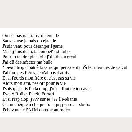
On est pas nan rans, on encule
Sans pause jamais on éjacule
J'suis venu pour déranger l'game
Mais j'suis déçu, la compet' est nulle
Pour m'rendre plus loin j'ai pris du recul
J'ai dû désinfecter ma bulle
Y avait trop d'patnè bizarre qui pensaient qu'à leur feuilles de calcul
J'ai que des frères, je n'ai pas d'amis
Et si j'perds mon frère et c'est pas sa vie
Alors mon ami, t'es off pour la vie
J'sais qu'j'suis fucked up, j'm'en fout de ton avis
J'veux Rollie, Patek, Ferrari
Et si l'rap flop, j'??? sur le ??? à Mélanie
C't'un chèque à chaque fois qu'j'passe au studio
J'chevauche l'ATM comme au rodéo