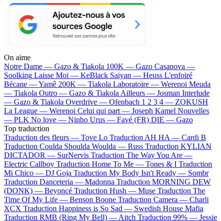
On aime
Notre Dame —
Gazo & Tiakola
100K —
Gazo
Casanova —
Soolking
Laisse Moi —
KeBlack
Saiyan —
Heuss L'enfoiré
Bécane —
Yamê
200K —
Tiakola
Laboratoire —
Werenoi
Meuda
—
Tiakola
Outro —
Gazo & Tiakola
Ailleurs —
Josman
Interlude
—
Gazo & Tiakola
Overdrive —
Ofenbach
1 2 3 4 —
ZOKUSH
La League —
Werenoi
Celui qui part —
Joseph Kamel
Nouvelles
—
PLK
No love —
Ninho
Urus —
Favé (FR)
DIE —
Gazo
Top traduction
Traduction des fleurs —
Tove Lo
Traduction AH HA —
Cardi B
Traduction Coulda Shoulda Woulda —
Russ
Traduction KYLIAN
DICTADOR —
SurNervis
Traduction The Way You Are —
Electric Callboy
Traduction Home To Me —
Tones & I
Traduction
Mi Chico —
DJ Goja
Traduction My Body Isn't Ready —
Sombr
Traduction Danceteria —
Madonna
Traduction MORNING DEW
(DONK) —
Beyoncé
Traduction Hush —
Muse
Traduction The
Time Of My Life —
Benson Boone
Traduction Camera —
Charli
XCX
Traduction Happiness is So Sad —
Swedish House Mafia
Traduction RMB (Ring My Bell) —
Aitch
Traduction 99% —
Jessie