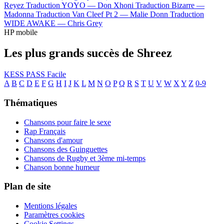
Reyez
Traduction YOYO —
Don Xhoni
Traduction Bizarre —
Madonna
Traduction Van Cleef Pt 2 —
Malie Donn
Traduction
WIDE AWAKE —
Chris Grey
HP mobile
Les plus grands succès de Shreez
KESS PASS
Facile
A
B
C
D
E
F
G
H
I
J
K
L
M
N
O
P
Q
R
S
T
U
V
W
X
Y
Z
0-9
Thématiques
Chansons pour faire le sexe
Rap Français
Chansons d'amour
Chansons des Guinguettes
Chansons de Rugby et 3ème mi-temps
Chanson bonne humeur
Plan de site
Mentions légales
Paramètres cookies
Cookie Settings