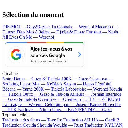
Sélection du moment
DIS-MOI — Guy2Bezbar
Tu Connais — Werenoi
Macarena —
Damso
J'fais Mes Affaires — Djadja & Dinaz
Eurostar — Ninho
All Eyes On Me — Werenoi
On aime
Notre Dame —
Gazo & Tiakola
100K —
Gazo
Casanova —
Soolking
Laisse Moi —
KeBlack
Saiyan —
Heuss L'enfoiré
Bécane —
Yamê
200K —
Tiakola
Laboratoire —
Werenoi
Meuda
—
Tiakola
Outro —
Gazo & Tiakola
Ailleurs —
Josman
Interlude
—
Gazo & Tiakola
Overdrive —
Ofenbach
1 2 3 4 —
ZOKUSH
La League —
Werenoi
Celui qui part —
Joseph Kamel
Nouvelles
—
PLK
No love —
Ninho
Urus —
Favé (FR)
DIE —
Gazo
Top traduction
Traduction des fleurs —
Tove Lo
Traduction AH HA —
Cardi B
Traduction Coulda Shoulda Woulda —
Russ
Traduction KYLIAN