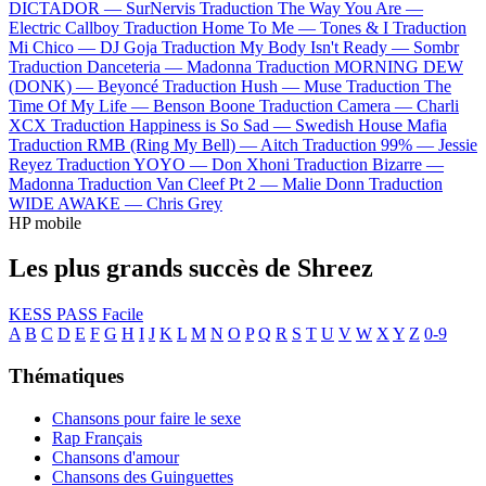
DICTADOR —
SurNervis
Traduction The Way You Are —
Electric Callboy
Traduction Home To Me —
Tones & I
Traduction
Mi Chico —
DJ Goja
Traduction My Body Isn't Ready —
Sombr
Traduction Danceteria —
Madonna
Traduction MORNING DEW
(DONK) —
Beyoncé
Traduction Hush —
Muse
Traduction The
Time Of My Life —
Benson Boone
Traduction Camera —
Charli
XCX
Traduction Happiness is So Sad —
Swedish House Mafia
Traduction RMB (Ring My Bell) —
Aitch
Traduction 99% —
Jessie
Reyez
Traduction YOYO —
Don Xhoni
Traduction Bizarre —
Madonna
Traduction Van Cleef Pt 2 —
Malie Donn
Traduction
WIDE AWAKE —
Chris Grey
HP mobile
Les plus grands succès de Shreez
KESS PASS
Facile
A
B
C
D
E
F
G
H
I
J
K
L
M
N
O
P
Q
R
S
T
U
V
W
X
Y
Z
0-9
Thématiques
Chansons pour faire le sexe
Rap Français
Chansons d'amour
Chansons des Guinguettes