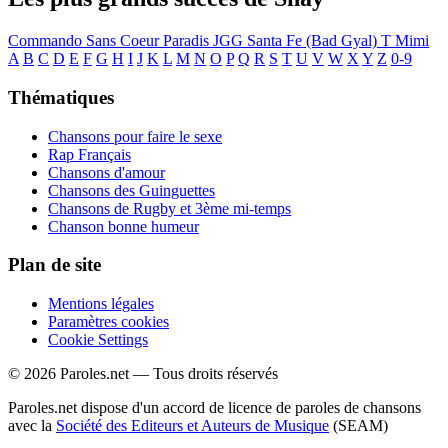
Commando
Sans Coeur
Paradis
JGG
Santa Fe (Bad Gyal)
T Mimi
A
B
C
D
E
F
G
H
I
J
K
L
M
N
O
P
Q
R
S
T
U
V
W
X
Y
Z
0-9
Thématiques
Chansons pour faire le sexe
Rap Français
Chansons d'amour
Chansons des Guinguettes
Chansons de Rugby et 3ème mi-temps
Chanson bonne humeur
Plan de site
Mentions légales
Paramètres cookies
Cookie Settings
© 2026 Paroles.net — Tous droits réservés
Paroles.net dispose d'un accord de licence de paroles de chansons
avec la
Société des Editeurs et Auteurs de Musique
(SEAM)