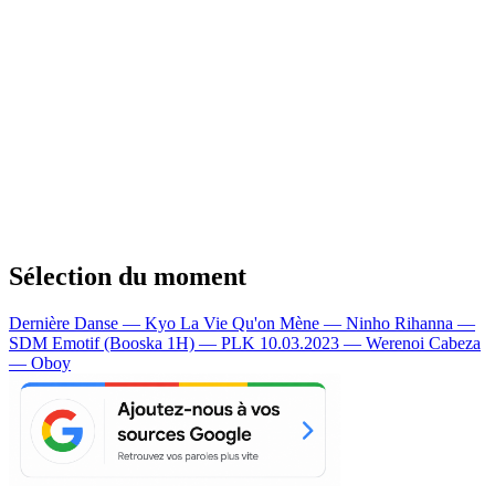
Sélection du moment
Dernière Danse — Kyo
La Vie Qu'on Mène — Ninho
Rihanna —
SDM
Emotif (Booska 1H) — PLK
10.03.2023 — Werenoi
Cabeza
— Oboy