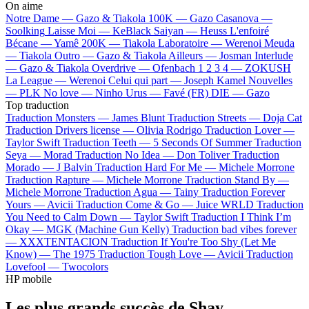
On aime
Notre Dame —
Gazo & Tiakola
100K —
Gazo
Casanova —
Soolking
Laisse Moi —
KeBlack
Saiyan —
Heuss L'enfoiré
Bécane —
Yamê
200K —
Tiakola
Laboratoire —
Werenoi
Meuda
—
Tiakola
Outro —
Gazo & Tiakola
Ailleurs —
Josman
Interlude
—
Gazo & Tiakola
Overdrive —
Ofenbach
1 2 3 4 —
ZOKUSH
La League —
Werenoi
Celui qui part —
Joseph Kamel
Nouvelles
—
PLK
No love —
Ninho
Urus —
Favé (FR)
DIE —
Gazo
Top traduction
Traduction Monsters —
James Blunt
Traduction Streets —
Doja Cat
Traduction Drivers license —
Olivia Rodrigo
Traduction Lover —
Taylor Swift
Traduction Teeth —
5 Seconds Of Summer
Traduction
Seya —
Morad
Traduction No Idea —
Don Toliver
Traduction
Morado —
J Balvin
Traduction Hard For Me —
Michele Morrone
Traduction Rapture —
Michele Morrone
Traduction Stand By —
Michele Morrone
Traduction Agua —
Tainy
Traduction Forever
Yours —
Avicii
Traduction Come & Go —
Juice WRLD
Traduction
You Need to Calm Down —
Taylor Swift
Traduction I Think I’m
Okay —
MGK (Machine Gun Kelly)
Traduction bad vibes forever
—
XXXTENTACION
Traduction If You're Too Shy (Let Me
Know) —
The 1975
Traduction Tough Love —
Avicii
Traduction
Lovefool —
Twocolors
HP mobile
Les plus grands succès de Shay