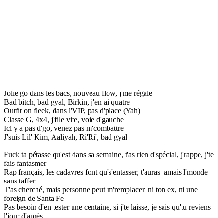
Jolie go dans les bacs, nouveau flow, j'me régale
Bad bitch, bad gyal, Birkin, j'en ai quatre
Outfit on fleek, dans l'VIP, pas d'place (Yah)
Classe G, 4x4, j'file vite, voie d'gauche
Ici y a pas d'go, venez pas m'combattre
J'suis Lil' Kim, Aaliyah, Ri'Ri', bad gyal
Fuck ta pétasse qu'est dans sa semaine, t'as rien d'spécial, j'rappe, j'te
fais fantasmer
Rap français, les cadavres font qu's'entasser, t'auras jamais l'monde
sans taffer
T'as cherché, mais personne peut m'remplacer, ni ton ex, ni une
foreign de Santa Fe
Pas besoin d'en tester une centaine, si j'te laisse, je sais qu'tu reviens
l'jour d'après