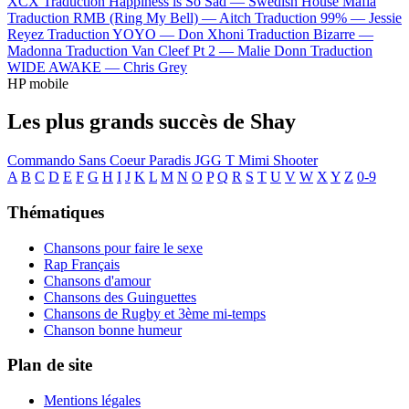
XCX
Traduction Happiness is So Sad —
Swedish House Mafia
Traduction RMB (Ring My Bell) —
Aitch
Traduction 99% —
Jessie
Reyez
Traduction YOYO —
Don Xhoni
Traduction Bizarre —
Madonna
Traduction Van Cleef Pt 2 —
Malie Donn
Traduction
WIDE AWAKE —
Chris Grey
HP mobile
Les plus grands succès de Shay
Commando
Sans Coeur
Paradis
JGG
T Mimi
Shooter
A
B
C
D
E
F
G
H
I
J
K
L
M
N
O
P
Q
R
S
T
U
V
W
X
Y
Z
0-9
Thématiques
Chansons pour faire le sexe
Rap Français
Chansons d'amour
Chansons des Guinguettes
Chansons de Rugby et 3ème mi-temps
Chanson bonne humeur
Plan de site
Mentions légales