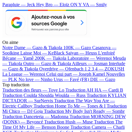
Parapluie — Jeck
Hey Bro — Eloïz
ON Y VA — Smily
On aime
Notre Dame —
Gazo & Tiakola
100K —
Gazo
Casanova —
Soolking
Laisse Moi —
KeBlack
Saiyan —
Heuss L'enfoiré
Bécane —
Yamê
200K —
Tiakola
Laboratoire —
Werenoi
Meuda
—
Tiakola
Outro —
Gazo & Tiakola
Ailleurs —
Josman
Interlude
—
Gazo & Tiakola
Overdrive —
Ofenbach
1 2 3 4 —
ZOKUSH
La League —
Werenoi
Celui qui part —
Joseph Kamel
Nouvelles
—
PLK
No love —
Ninho
Urus —
Favé (FR)
DIE —
Gazo
Top traduction
Traduction des fleurs —
Tove Lo
Traduction AH HA —
Cardi B
Traduction Coulda Shoulda Woulda —
Russ
Traduction KYLIAN
DICTADOR —
SurNervis
Traduction The Way You Are —
Electric Callboy
Traduction Home To Me —
Tones & I
Traduction
Mi Chico —
DJ Goja
Traduction My Body Isn't Ready —
Sombr
Traduction Danceteria —
Madonna
Traduction MORNING DEW
(DONK) —
Beyoncé
Traduction Hush —
Muse
Traduction The
Time Of My Life —
Benson Boone
Traduction Camera —
Charli