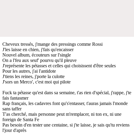
Cheveux tressés, j'mange des pressings comme Rossi
J'les laisse en chien, j'fais qu'encaisser
Nouvel album, écouteurs sur l'single
On a l'feu aux seuf' pourvu qu'il pleuve
J'représente les pétasses et celles qui choisissent d'être seules
Pour les autres, j'ai l'antidote
J'tiens les reines, j'porte la culotte
J'sors un Merco', c'est moi qui pilote
Fuck ta pétasse qu'est dans sa semaine, t'as rien d'spécial, j'rappe, j'te
fais fantasmer
Rap français, les cadavres font qu's'entasser, t'auras jamais l'monde
sans taffer
T'as cherché, mais personne peut m'remplacer, ni ton ex, ni une
foreign de Santa Fe
Pas besoin d'en tester une centaine, si j'te laisse, je sais qu'tu reviens
l'jour d'après