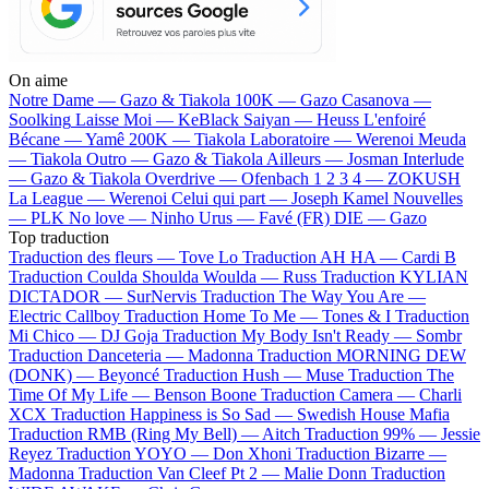
On aime
Notre Dame —
Gazo & Tiakola
100K —
Gazo
Casanova —
Soolking
Laisse Moi —
KeBlack
Saiyan —
Heuss L'enfoiré
Bécane —
Yamê
200K —
Tiakola
Laboratoire —
Werenoi
Meuda
—
Tiakola
Outro —
Gazo & Tiakola
Ailleurs —
Josman
Interlude
—
Gazo & Tiakola
Overdrive —
Ofenbach
1 2 3 4 —
ZOKUSH
La League —
Werenoi
Celui qui part —
Joseph Kamel
Nouvelles
—
PLK
No love —
Ninho
Urus —
Favé (FR)
DIE —
Gazo
Top traduction
Traduction des fleurs —
Tove Lo
Traduction AH HA —
Cardi B
Traduction Coulda Shoulda Woulda —
Russ
Traduction KYLIAN
DICTADOR —
SurNervis
Traduction The Way You Are —
Electric Callboy
Traduction Home To Me —
Tones & I
Traduction
Mi Chico —
DJ Goja
Traduction My Body Isn't Ready —
Sombr
Traduction Danceteria —
Madonna
Traduction MORNING DEW
(DONK) —
Beyoncé
Traduction Hush —
Muse
Traduction The
Time Of My Life —
Benson Boone
Traduction Camera —
Charli
XCX
Traduction Happiness is So Sad —
Swedish House Mafia
Traduction RMB (Ring My Bell) —
Aitch
Traduction 99% —
Jessie
Reyez
Traduction YOYO —
Don Xhoni
Traduction Bizarre —
Madonna
Traduction Van Cleef Pt 2 —
Malie Donn
Traduction