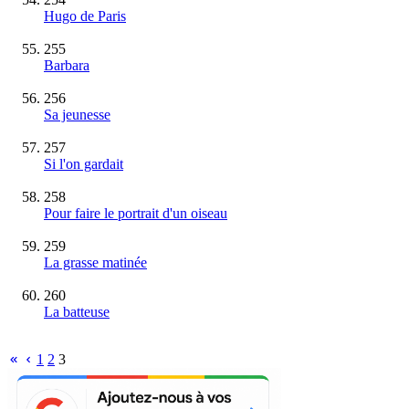
Hugo de Paris
255
Barbara
256
Sa jeunesse
257
Si l'on gardait
258
Pour faire le portrait d'un oiseau
259
La grasse matinée
260
La batteuse
1
2
3