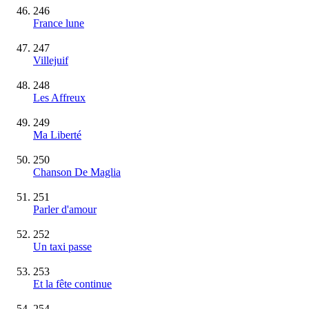
246
France lune
247
Villejuif
248
Les Affreux
249
Ma Liberté
250
Chanson De Maglia
251
Parler d'amour
252
Un taxi passe
253
Et la fête continue
254