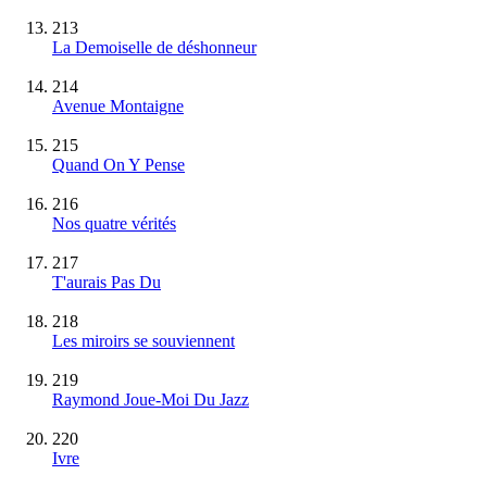
213
La Demoiselle de déshonneur
214
Avenue Montaigne
215
Quand On Y Pense
216
Nos quatre vérités
217
T'aurais Pas Du
218
Les miroirs se souviennent
219
Raymond Joue-Moi Du Jazz
220
Ivre