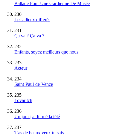
Ballade Pour Une Gardienne De Musée
230
Les adieux différés
231
Ça va ? Ça va ?
232
Enfants, soyez meilleurs que nous
233
Acteur
234
Saint-Paul-de-Vence
235
Tovaritch
236
Un jour j'ai fermé la télé
237
T'as de beaux yeux tu sais