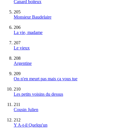
Canard boiteux
205
Monsieur Baudelaire
206
La vie, madame
207
Le vieux
208
Argentine
209
On n'en meurt pas mais ça vous tue
210
Les petits voisins du dessus
211
Cousin Julien
212
Y A-t-il Quelqu'un