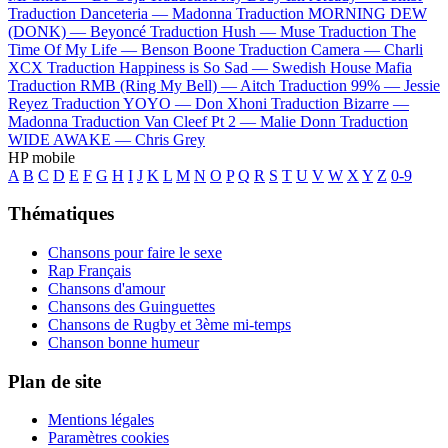
Traduction Danceteria —
Madonna
Traduction MORNING DEW
(DONK) —
Beyoncé
Traduction Hush —
Muse
Traduction The
Time Of My Life —
Benson Boone
Traduction Camera —
Charli
XCX
Traduction Happiness is So Sad —
Swedish House Mafia
Traduction RMB (Ring My Bell) —
Aitch
Traduction 99% —
Jessie
Reyez
Traduction YOYO —
Don Xhoni
Traduction Bizarre —
Madonna
Traduction Van Cleef Pt 2 —
Malie Donn
Traduction
WIDE AWAKE —
Chris Grey
HP mobile
A
B
C
D
E
F
G
H
I
J
K
L
M
N
O
P
Q
R
S
T
U
V
W
X
Y
Z
0-9
Thématiques
Chansons pour faire le sexe
Rap Français
Chansons d'amour
Chansons des Guinguettes
Chansons de Rugby et 3ème mi-temps
Chanson bonne humeur
Plan de site
Mentions légales
Paramètres cookies