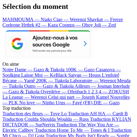
Sélection du moment
MAHMOUMA — Niaks
Ciao — Werenoi
Shavkat — Freeze
Corleone
Hrtbrk #2 — Kaza
Cosmos — Oboy
Joli — Zed
On aime
Notre Dame —
Gazo & Tiakola
100K —
Gazo
Casanova —
Soolking
Laisse Moi —
KeBlack
Saiyan —
Heuss L'enfoiré
Bécane —
Yamê
200K —
Tiakola
Laboratoire —
Werenoi
Meuda
—
Tiakola
Outro —
Gazo & Tiakola
Ailleurs —
Josman
Interlude
—
Gazo & Tiakola
Overdrive —
Ofenbach
1 2 3 4 —
ZOKUSH
La League —
Werenoi
Celui qui part —
Joseph Kamel
Nouvelles
—
PLK
No love —
Ninho
Urus —
Favé (FR)
DIE —
Gazo
Top traduction
Traduction des fleurs —
Tove Lo
Traduction AH HA —
Cardi B
Traduction Coulda Shoulda Woulda —
Russ
Traduction KYLIAN
DICTADOR —
SurNervis
Traduction The Way You Are —
Electric Callboy
Traduction Home To Me —
Tones & I
Traduction
Mi Chico —
DJ Goja
Traduction My Body Isn't Ready —
Sombr