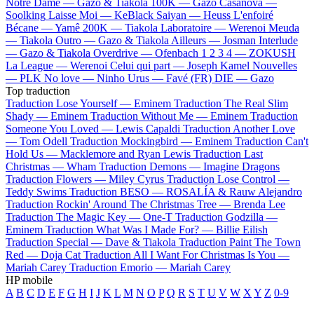
Notre Dame —
Gazo & Tiakola
100K —
Gazo
Casanova —
Soolking
Laisse Moi —
KeBlack
Saiyan —
Heuss L'enfoiré
Bécane —
Yamê
200K —
Tiakola
Laboratoire —
Werenoi
Meuda
—
Tiakola
Outro —
Gazo & Tiakola
Ailleurs —
Josman
Interlude
—
Gazo & Tiakola
Overdrive —
Ofenbach
1 2 3 4 —
ZOKUSH
La League —
Werenoi
Celui qui part —
Joseph Kamel
Nouvelles
—
PLK
No love —
Ninho
Urus —
Favé (FR)
DIE —
Gazo
Top traduction
Traduction Lose Yourself —
Eminem
Traduction The Real Slim
Shady —
Eminem
Traduction Without Me —
Eminem
Traduction
Someone You Loved —
Lewis Capaldi
Traduction Another Love
—
Tom Odell
Traduction Mockingbird —
Eminem
Traduction Can't
Hold Us —
Macklemore and Ryan Lewis
Traduction Last
Christmas —
Wham
Traduction Demons —
Imagine Dragons
Traduction Flowers —
Miley Cyrus
Traduction Lose Control —
Teddy Swims
Traduction BESO —
ROSALÍA & Rauw Alejandro
Traduction Rockin' Around The Christmas Tree —
Brenda Lee
Traduction The Magic Key —
One-T
Traduction Godzilla —
Eminem
Traduction What Was I Made For? —
Billie Eilish
Traduction Special —
Dave & Tiakola
Traduction Paint The Town
Red —
Doja Cat
Traduction All I Want For Christmas Is You —
Mariah Carey
Traduction Emorio —
Mariah Carey
HP mobile
A
B
C
D
E
F
G
H
I
J
K
L
M
N
O
P
Q
R
S
T
U
V
W
X
Y
Z
0-9