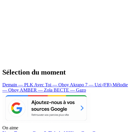
Sélection du moment
Demain — PLK
Avec Toi — Oboy
Akrapo 7 — Uzi (FR)
Mélodie
— Oboy
AMBER — Zola
BECTE — Gazo
On aime