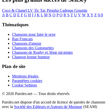
Coco & Chanel
LV
Tic Tac
Piranha
Cadenas
Goumin
A
B
C
D
E
F
G
H
I
J
K
L
M
N
O
P
Q
R
S
T
U
V
W
X
Y
Z
0-9
Thématiques
Chansons pour faire le sexe
Rap Français
Chansons d'amour
Chansons des Guinguettes
Chansons de Rugby et 3ème mi-temps
Chanson bonne humeur
Plan de site
Mentions légales
Paramètres cookies
Cookie Settings
© 2026 Paroles.net — Tous droits réservés
Paroles.net dispose d'un accord de licence de paroles de chansons
avec la
Société des Editeurs et Auteurs de Musique
(SEAM)