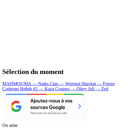
Sélection du moment
MAHMOUMA — Niaks
Ciao — Werenoi
Shavkat — Freeze
Corleone
Hrtbrk #2 — Kaza
Cosmos — Oboy
Joli — Zed
On aime