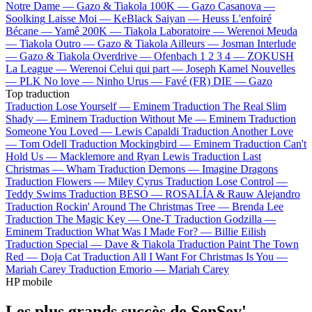
Notre Dame —
Gazo & Tiakola
100K —
Gazo
Casanova —
Soolking
Laisse Moi —
KeBlack
Saiyan —
Heuss L'enfoiré
Bécane —
Yamê
200K —
Tiakola
Laboratoire —
Werenoi
Meuda
—
Tiakola
Outro —
Gazo & Tiakola
Ailleurs —
Josman
Interlude
—
Gazo & Tiakola
Overdrive —
Ofenbach
1 2 3 4 —
ZOKUSH
La League —
Werenoi
Celui qui part —
Joseph Kamel
Nouvelles
—
PLK
No love —
Ninho
Urus —
Favé (FR)
DIE —
Gazo
Top traduction
Traduction Lose Yourself —
Eminem
Traduction The Real Slim
Shady —
Eminem
Traduction Without Me —
Eminem
Traduction
Someone You Loved —
Lewis Capaldi
Traduction Another Love
—
Tom Odell
Traduction Mockingbird —
Eminem
Traduction Can't
Hold Us —
Macklemore and Ryan Lewis
Traduction Last
Christmas —
Wham
Traduction Demons —
Imagine Dragons
Traduction Flowers —
Miley Cyrus
Traduction Lose Control —
Teddy Swims
Traduction BESO —
ROSALÍA & Rauw Alejandro
Traduction Rockin' Around The Christmas Tree —
Brenda Lee
Traduction The Magic Key —
One-T
Traduction Godzilla —
Eminem
Traduction What Was I Made For? —
Billie Eilish
Traduction Special —
Dave & Tiakola
Traduction Paint The Town
Red —
Doja Cat
Traduction All I Want For Christmas Is You —
Mariah Carey
Traduction Emorio —
Mariah Carey
HP mobile
Les plus grands succès de SenSey'