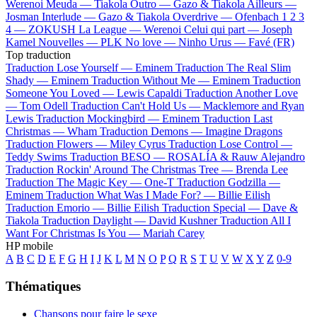
Werenoi
Meuda —
Tiakola
Outro —
Gazo & Tiakola
Ailleurs —
Josman
Interlude —
Gazo & Tiakola
Overdrive —
Ofenbach
1 2 3
4 —
ZOKUSH
La League —
Werenoi
Celui qui part —
Joseph
Kamel
Nouvelles —
PLK
No love —
Ninho
Urus —
Favé (FR)
Top traduction
Traduction Lose Yourself —
Eminem
Traduction The Real Slim
Shady —
Eminem
Traduction Without Me —
Eminem
Traduction
Someone You Loved —
Lewis Capaldi
Traduction Another Love
—
Tom Odell
Traduction Can't Hold Us —
Macklemore and Ryan
Lewis
Traduction Mockingbird —
Eminem
Traduction Last
Christmas —
Wham
Traduction Demons —
Imagine Dragons
Traduction Flowers —
Miley Cyrus
Traduction Lose Control —
Teddy Swims
Traduction BESO —
ROSALÍA & Rauw Alejandro
Traduction Rockin' Around The Christmas Tree —
Brenda Lee
Traduction The Magic Key —
One-T
Traduction Godzilla —
Eminem
Traduction What Was I Made For? —
Billie Eilish
Traduction Emorio —
Billie Eilish
Traduction Special —
Dave &
Tiakola
Traduction Daylight —
David Kushner
Traduction All I
Want For Christmas Is You —
Mariah Carey
HP mobile
A
B
C
D
E
F
G
H
I
J
K
L
M
N
O
P
Q
R
S
T
U
V
W
X
Y
Z
0-9
Thématiques
Chansons pour faire le sexe