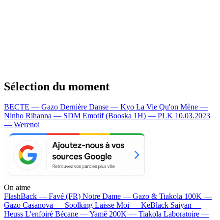
Sélection du moment
BECTE — Gazo
Dernière Danse — Kyo
La Vie Qu'on Mène —
Ninho
Rihanna — SDM
Emotif (Booska 1H) — PLK
10.03.2023
— Werenoi
On aime
FlashBack —
Favé (FR)
Notre Dame —
Gazo & Tiakola
100K —
Gazo
Casanova —
Soolking
Laisse Moi —
KeBlack
Saiyan —
Heuss L'enfoiré
Bécane —
Yamê
200K —
Tiakola
Laboratoire —