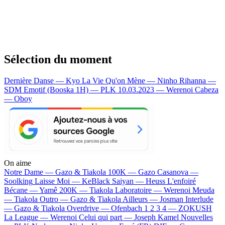
Sélection du moment
Dernière Danse — Kyo
La Vie Qu'on Mène — Ninho
Rihanna —
SDM
Emotif (Booska 1H) — PLK
10.03.2023 — Werenoi
Cabeza
— Oboy
On aime
Notre Dame —
Gazo & Tiakola
100K —
Gazo
Casanova —
Soolking
Laisse Moi —
KeBlack
Saiyan —
Heuss L'enfoiré
Bécane —
Yamê
200K —
Tiakola
Laboratoire —
Werenoi
Meuda
—
Tiakola
Outro —
Gazo & Tiakola
Ailleurs —
Josman
Interlude
—
Gazo & Tiakola
Overdrive —
Ofenbach
1 2 3 4 —
ZOKUSH
La League —
Werenoi
Celui qui part —
Joseph Kamel
Nouvelles