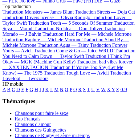
—
PLK
No love —
Ninho
Urus —
Favé (FR)
DIE —
Gazo
Top traduction
Traduction Monsters —
James Blunt
Traduction Streets —
Doja Cat
Traduction Drivers license —
Olivia Rodrigo
Traduction Lover —
Taylor Swift
Traduction Teeth —
5 Seconds Of Summer
Traduction
Seya —
Morad
Traduction No Idea —
Don Toliver
Traduction
Morado —
J Balvin
Traduction Hard For Me —
Michele Morrone
Traduction Rapture —
Michele Morrone
Traduction Stand By —
Michele Morrone
Traduction Agua —
Tainy
Traduction Forever
Yours —
Avicii
Traduction Come & Go —
Juice WRLD
Traduction
You Need to Calm Down —
Taylor Swift
Traduction I Think I’m
Okay —
MGK (Machine Gun Kelly)
Traduction bad vibes forever
—
XXXTENTACION
Traduction If You're Too Shy (Let Me
Know) —
The 1975
Traduction Tough Love —
Avicii
Traduction
Lovefool —
Twocolors
HP mobile
A
B
C
D
E
F
G
H
I
J
K
L
M
N
O
P
Q
R
S
T
U
V
W
X
Y
Z
0-9
Thématiques
Chansons pour faire le sexe
Rap Français
Chansons d'amour
Chansons des Guinguettes
Chansons de Rugby et 3ème mi-temps