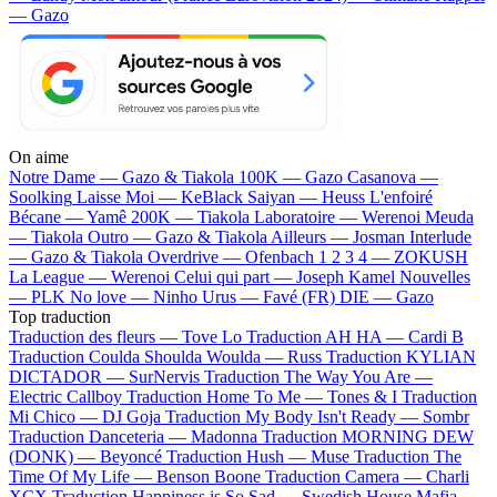
— Gazo
On aime
Notre Dame —
Gazo & Tiakola
100K —
Gazo
Casanova —
Soolking
Laisse Moi —
KeBlack
Saiyan —
Heuss L'enfoiré
Bécane —
Yamê
200K —
Tiakola
Laboratoire —
Werenoi
Meuda
—
Tiakola
Outro —
Gazo & Tiakola
Ailleurs —
Josman
Interlude
—
Gazo & Tiakola
Overdrive —
Ofenbach
1 2 3 4 —
ZOKUSH
La League —
Werenoi
Celui qui part —
Joseph Kamel
Nouvelles
—
PLK
No love —
Ninho
Urus —
Favé (FR)
DIE —
Gazo
Top traduction
Traduction des fleurs —
Tove Lo
Traduction AH HA —
Cardi B
Traduction Coulda Shoulda Woulda —
Russ
Traduction KYLIAN
DICTADOR —
SurNervis
Traduction The Way You Are —
Electric Callboy
Traduction Home To Me —
Tones & I
Traduction
Mi Chico —
DJ Goja
Traduction My Body Isn't Ready —
Sombr
Traduction Danceteria —
Madonna
Traduction MORNING DEW
(DONK) —
Beyoncé
Traduction Hush —
Muse
Traduction The
Time Of My Life —
Benson Boone
Traduction Camera —
Charli
XCX
Traduction Happiness is So Sad —
Swedish House Mafia