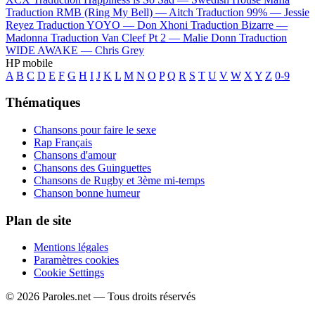
Traduction RMB (Ring My Bell) —
Aitch
Traduction 99% —
Jessie
Reyez
Traduction YOYO —
Don Xhoni
Traduction Bizarre —
Madonna
Traduction Van Cleef Pt 2 —
Malie Donn
Traduction
WIDE AWAKE —
Chris Grey
HP mobile
A
B
C
D
E
F
G
H
I
J
K
L
M
N
O
P
Q
R
S
T
U
V
W
X
Y
Z
0-9
Thématiques
Chansons pour faire le sexe
Rap Français
Chansons d'amour
Chansons des Guinguettes
Chansons de Rugby et 3ème mi-temps
Chanson bonne humeur
Plan de site
Mentions légales
Paramètres cookies
Cookie Settings
© 2026 Paroles.net — Tous droits réservés