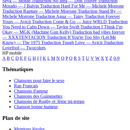
Seya —
Morad
Traduction No Idea —
Don Toliver
Traduction
Morado —
J Balvin
Traduction Hard For Me —
Michele Morrone
Traduction Rapture —
Michele Morrone
Traduction Stand By —
Michele Morrone
Traduction Agua —
Tainy
Traduction Forever
Yours —
Avicii
Traduction Come & Go —
Juice WRLD
Traduction
You Need to Calm Down —
Taylor Swift
Traduction I Think I’m
Okay —
MGK (Machine Gun Kelly)
Traduction bad vibes forever
—
XXXTENTACION
Traduction If You're Too Shy (Let Me
Know) —
The 1975
Traduction Tough Love —
Avicii
Traduction
Lovefool —
Twocolors
HP mobile
A
B
C
D
E
F
G
H
I
J
K
L
M
N
O
P
Q
R
S
T
U
V
W
X
Y
Z
0-9
Thématiques
Chansons pour faire le sexe
Rap Français
Chansons d'amour
Chansons des Guinguettes
Chansons de Rugby et 3ème mi-temps
Chanson bonne humeur
Plan de site
Mentions légales