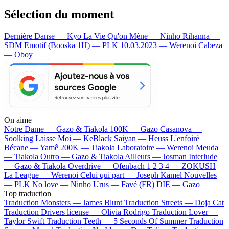
Sélection du moment
Dernière Danse — Kyo
La Vie Qu'on Mène — Ninho
Rihanna —
SDM
Emotif (Booska 1H) — PLK
10.03.2023 — Werenoi
Cabeza
— Oboy
On aime
Notre Dame —
Gazo & Tiakola
100K —
Gazo
Casanova —
Soolking
Laisse Moi —
KeBlack
Saiyan —
Heuss L'enfoiré
Bécane —
Yamê
200K —
Tiakola
Laboratoire —
Werenoi
Meuda
—
Tiakola
Outro —
Gazo & Tiakola
Ailleurs —
Josman
Interlude
—
Gazo & Tiakola
Overdrive —
Ofenbach
1 2 3 4 —
ZOKUSH
La League —
Werenoi
Celui qui part —
Joseph Kamel
Nouvelles
—
PLK
No love —
Ninho
Urus —
Favé (FR)
DIE —
Gazo
Top traduction
Traduction Monsters —
James Blunt
Traduction Streets —
Doja Cat
Traduction Drivers license —
Olivia Rodrigo
Traduction Lover —
Taylor Swift
Traduction Teeth —
5 Seconds Of Summer
Traduction