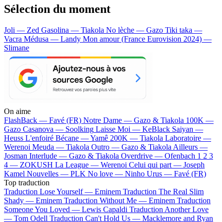
Sélection du moment
Joli — Zed
Gasolina — Tiakola
No lèche — Gazo
Tiki taka —
Vacra
Médusa — Landy
Mon amour (France Eurovision 2024) —
Slimane
On aime
FlashBack —
Favé (FR)
Notre Dame —
Gazo & Tiakola
100K —
Gazo
Casanova —
Soolking
Laisse Moi —
KeBlack
Saiyan —
Heuss L'enfoiré
Bécane —
Yamê
200K —
Tiakola
Laboratoire —
Werenoi
Meuda —
Tiakola
Outro —
Gazo & Tiakola
Ailleurs —
Josman
Interlude —
Gazo & Tiakola
Overdrive —
Ofenbach
1 2 3
4 —
ZOKUSH
La League —
Werenoi
Celui qui part —
Joseph
Kamel
Nouvelles —
PLK
No love —
Ninho
Urus —
Favé (FR)
Top traduction
Traduction Lose Yourself —
Eminem
Traduction The Real Slim
Shady —
Eminem
Traduction Without Me —
Eminem
Traduction
Someone You Loved —
Lewis Capaldi
Traduction Another Love
—
Tom Odell
Traduction Can't Hold Us —
Macklemore and Ryan