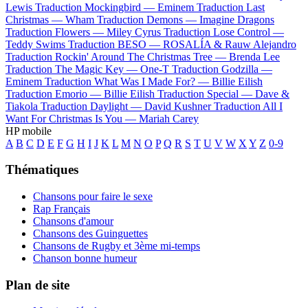
Lewis
Traduction Mockingbird —
Eminem
Traduction Last
Christmas —
Wham
Traduction Demons —
Imagine Dragons
Traduction Flowers —
Miley Cyrus
Traduction Lose Control —
Teddy Swims
Traduction BESO —
ROSALÍA & Rauw Alejandro
Traduction Rockin' Around The Christmas Tree —
Brenda Lee
Traduction The Magic Key —
One-T
Traduction Godzilla —
Eminem
Traduction What Was I Made For? —
Billie Eilish
Traduction Emorio —
Billie Eilish
Traduction Special —
Dave &
Tiakola
Traduction Daylight —
David Kushner
Traduction All I
Want For Christmas Is You —
Mariah Carey
HP mobile
A
B
C
D
E
F
G
H
I
J
K
L
M
N
O
P
Q
R
S
T
U
V
W
X
Y
Z
0-9
Thématiques
Chansons pour faire le sexe
Rap Français
Chansons d'amour
Chansons des Guinguettes
Chansons de Rugby et 3ème mi-temps
Chanson bonne humeur
Plan de site