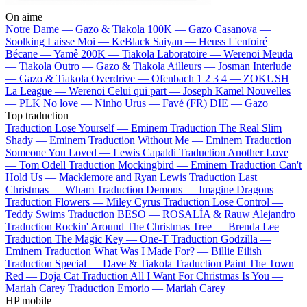
On aime
Notre Dame —
Gazo & Tiakola
100K —
Gazo
Casanova —
Soolking
Laisse Moi —
KeBlack
Saiyan —
Heuss L'enfoiré
Bécane —
Yamê
200K —
Tiakola
Laboratoire —
Werenoi
Meuda
—
Tiakola
Outro —
Gazo & Tiakola
Ailleurs —
Josman
Interlude
—
Gazo & Tiakola
Overdrive —
Ofenbach
1 2 3 4 —
ZOKUSH
La League —
Werenoi
Celui qui part —
Joseph Kamel
Nouvelles
—
PLK
No love —
Ninho
Urus —
Favé (FR)
DIE —
Gazo
Top traduction
Traduction Lose Yourself —
Eminem
Traduction The Real Slim
Shady —
Eminem
Traduction Without Me —
Eminem
Traduction
Someone You Loved —
Lewis Capaldi
Traduction Another Love
—
Tom Odell
Traduction Mockingbird —
Eminem
Traduction Can't
Hold Us —
Macklemore and Ryan Lewis
Traduction Last
Christmas —
Wham
Traduction Demons —
Imagine Dragons
Traduction Flowers —
Miley Cyrus
Traduction Lose Control —
Teddy Swims
Traduction BESO —
ROSALÍA & Rauw Alejandro
Traduction Rockin' Around The Christmas Tree —
Brenda Lee
Traduction The Magic Key —
One-T
Traduction Godzilla —
Eminem
Traduction What Was I Made For? —
Billie Eilish
Traduction Special —
Dave & Tiakola
Traduction Paint The Town
Red —
Doja Cat
Traduction All I Want For Christmas Is You —
Mariah Carey
Traduction Emorio —
Mariah Carey
HP mobile