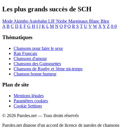
Les plus grands succès de SCH
Mode Akimbo
Autobahn
LIF
Niobe
Marginaux
Blanc Bleu
A
B
C
D
E
F
G
H
I
J
K
L
M
N
O
P
Q
R
S
T
U
V
W
X
Y
Z
0-9
Thématiques
Chansons pour faire le sexe
Rap Français
Chansons d'amour
Chansons des Guinguettes
Chansons de Rugby et 3ème mi-temps
Chanson bonne humeur
Plan de site
Mentions légales
Paramètres cookies
Cookie Settings
© 2026 Paroles.net — Tous droits réservés
Paroles.net dispose d'un accord de licence de paroles de chansons