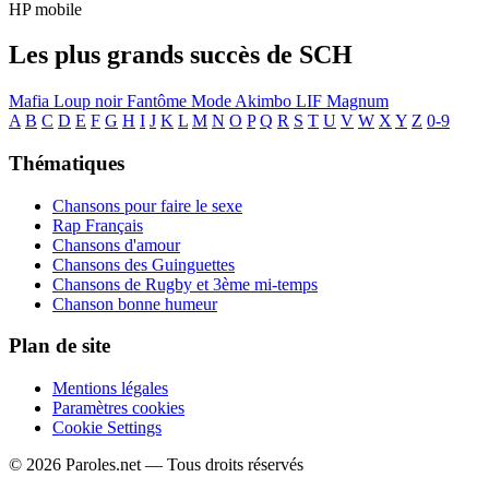
HP mobile
Les plus grands succès de SCH
Mafia
Loup noir
Fantôme
Mode Akimbo
LIF
Magnum
A
B
C
D
E
F
G
H
I
J
K
L
M
N
O
P
Q
R
S
T
U
V
W
X
Y
Z
0-9
Thématiques
Chansons pour faire le sexe
Rap Français
Chansons d'amour
Chansons des Guinguettes
Chansons de Rugby et 3ème mi-temps
Chanson bonne humeur
Plan de site
Mentions légales
Paramètres cookies
Cookie Settings
© 2026 Paroles.net — Tous droits réservés