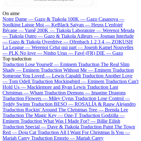
On aime
Notre Dame —
Gazo & Tiakola
100K —
Gazo
Casanova —
Soolking
Laisse Moi —
KeBlack
Saiyan —
Heuss L'enfoiré
Bécane —
Yamê
200K —
Tiakola
Laboratoire —
Werenoi
Meuda
—
Tiakola
Outro —
Gazo & Tiakola
Ailleurs —
Josman
Interlude
—
Gazo & Tiakola
Overdrive —
Ofenbach
1 2 3 4 —
ZOKUSH
La League —
Werenoi
Celui qui part —
Joseph Kamel
Nouvelles
—
PLK
No love —
Ninho
Urus —
Favé (FR)
DIE —
Gazo
Top traduction
Traduction Lose Yourself —
Eminem
Traduction The Real Slim
Shady —
Eminem
Traduction Without Me —
Eminem
Traduction
Someone You Loved —
Lewis Capaldi
Traduction Another Love
—
Tom Odell
Traduction Mockingbird —
Eminem
Traduction Can't
Hold Us —
Macklemore and Ryan Lewis
Traduction Last
Christmas —
Wham
Traduction Demons —
Imagine Dragons
Traduction Flowers —
Miley Cyrus
Traduction Lose Control —
Teddy Swims
Traduction BESO —
ROSALÍA & Rauw Alejandro
Traduction Rockin' Around The Christmas Tree —
Brenda Lee
Traduction The Magic Key —
One-T
Traduction Godzilla —
Eminem
Traduction What Was I Made For? —
Billie Eilish
Traduction Special —
Dave & Tiakola
Traduction Paint The Town
Red —
Doja Cat
Traduction All I Want For Christmas Is You —
Mariah Carey
Traduction Emorio —
Mariah Carey