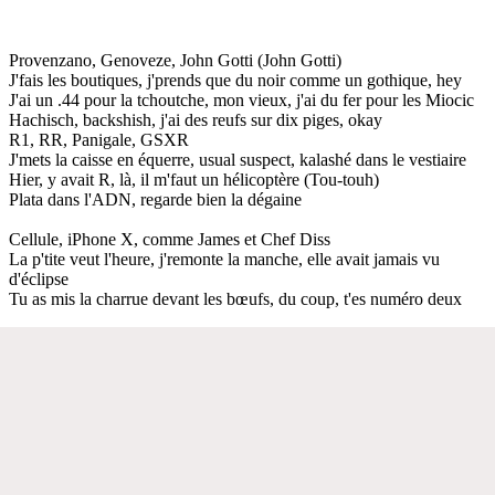
Provenzano, Genoveze, John Gotti (John Gotti)
J'fais les boutiques, j'prends que du noir comme un gothique, hey
J'ai un .44 pour la tchoutche, mon vieux, j'ai du fer pour les Miocic
Hachisch, backshish, j'ai des reufs sur dix piges, okay
R1, RR, Panigale, GSXR
J'mets la caisse en équerre, usual suspect, kalashé dans le vestiaire
Hier, y avait R, là, il m'faut un hélicoptère (Tou-touh)
Plata dans l'ADN, regarde bien la dégaine
Cellule, iPhone X, comme James et Chef Diss
La p'tite veut l'heure, j'remonte la manche, elle avait jamais vu
d'éclipse
Tu as mis la charrue devant les bœufs, du coup, t'es numéro deux