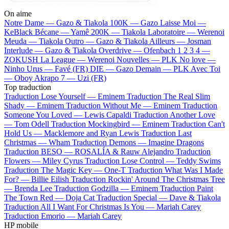
On aime
Notre Dame —
Gazo & Tiakola
100K —
Gazo
Laisse Moi —
KeBlack
Bécane —
Yamê
200K —
Tiakola
Laboratoire —
Werenoi
Meuda —
Tiakola
Outro —
Gazo & Tiakola
Ailleurs —
Josman
Interlude —
Gazo & Tiakola
Overdrive —
Ofenbach
1 2 3 4 —
ZOKUSH
La League —
Werenoi
Nouvelles —
PLK
No love —
Ninho
Urus —
Favé (FR)
DIE —
Gazo
Demain —
PLK
Avec Toi
—
Oboy
Akrapo 7 —
Uzi (FR)
Top traduction
Traduction Lose Yourself —
Eminem
Traduction The Real Slim
Shady —
Eminem
Traduction Without Me —
Eminem
Traduction
Someone You Loved —
Lewis Capaldi
Traduction Another Love
—
Tom Odell
Traduction Mockingbird —
Eminem
Traduction Can't
Hold Us —
Macklemore and Ryan Lewis
Traduction Last
Christmas —
Wham
Traduction Demons —
Imagine Dragons
Traduction BESO —
ROSALÍA & Rauw Alejandro
Traduction
Flowers —
Miley Cyrus
Traduction Lose Control —
Teddy Swims
Traduction The Magic Key —
One-T
Traduction What Was I Made
For? —
Billie Eilish
Traduction Rockin' Around The Christmas Tree
—
Brenda Lee
Traduction Godzilla —
Eminem
Traduction Paint
The Town Red —
Doja Cat
Traduction Special —
Dave & Tiakola
Traduction All I Want For Christmas Is You —
Mariah Carey
Traduction Emorio —
Mariah Carey
HP mobile