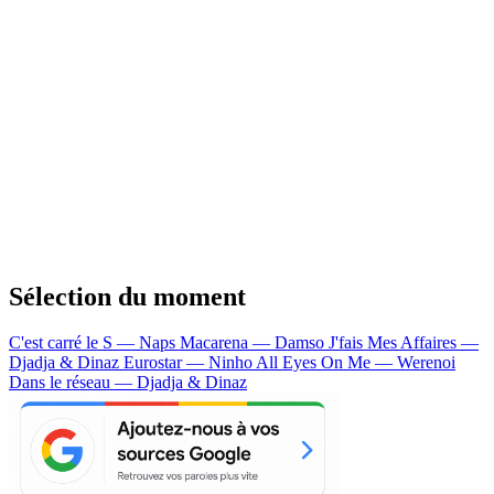
Sélection du moment
C'est carré le S — Naps
Macarena — Damso
J'fais Mes Affaires —
Djadja & Dinaz
Eurostar — Ninho
All Eyes On Me — Werenoi
Dans le réseau — Djadja & Dinaz