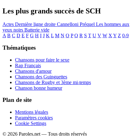
Les plus grands succès de SCH
Actes
Dernière ligne droite
Cannelloni
Préquel
Les hommes aux
yeux noirs
Batterie vide
A
B
C
D
E
F
G
H
I
J
K
L
M
N
O
P
Q
R
S
T
U
V
W
X
Y
Z
0-9
Thématiques
Chansons pour faire le sexe
Rap Français
Chansons d'amour
Chansons des Guinguettes
Chansons de Rugby et 3ème mi-temps
Chanson bonne humeur
Plan de site
Mentions légales
Paramètres cookies
Cookie Settings
© 2026 Paroles.net — Tous droits réservés