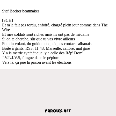
Stef Becker beatmaker
[SCH]
Et m'la fait pas tordu, enfoiré, chargé plein jour comme dans The
Wire
Et mes soldats sont riches mais ils ont pas de médaille
Si on te cherche, sûr que tu vas vivre ailleurs
Fou du volant, du guidon et quelques contacts albanais
Boîte à gants, RS3, 11.43, Marseille, calibré, mal garé
Y a la merde synthétique, y a celle des Rép' Dom'
J.V.L.I.V.S, flingue dans le péplum
Vers là, ça pue la prison avant les élections