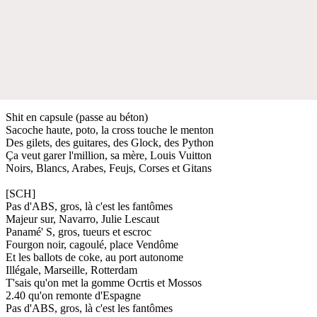
Shit en capsule (passe au béton)
Sacoche haute, poto, la cross touche le menton
Des gilets, des guitares, des Glock, des Python
Ça veut garer l'million, sa mère, Louis Vuitton
Noirs, Blancs, Arabes, Feujs, Corses et Gitans
[SCH]
Pas d'ABS, gros, là c'est les fantômes
Majeur sur, Navarro, Julie Lescaut
Panamé' S, gros, tueurs et escroc
Fourgon noir, cagoulé, place Vendôme
Et les ballots de coke, au port autonome
Illégale, Marseille, Rotterdam
T'sais qu'on met la gomme Ocrtis et Mossos
2.40 qu'on remonte d'Espagne
Pas d'ABS, gros, là c'est les fantômes