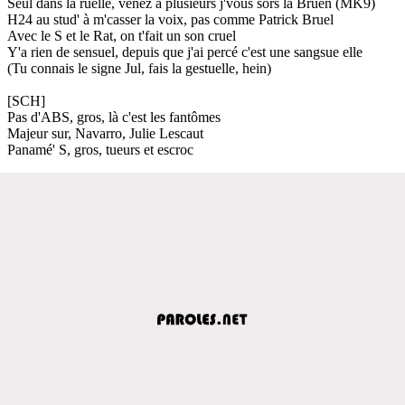
Seul dans la ruelle, venez a plusieurs j'vous sors la Bruen (MK9)
H24 au stud' à m'casser la voix, pas comme Patrick Bruel
Avec le S et le Rat, on t'fait un son cruel
Y'a rien de sensuel, depuis que j'ai percé c'est une sangsue elle
(Tu connais le signe Jul, fais la gestuelle, hein)
[SCH]
Pas d'ABS, gros, là c'est les fantômes
Majeur sur, Navarro, Julie Lescaut
Panamé' S, gros, tueurs et escroc