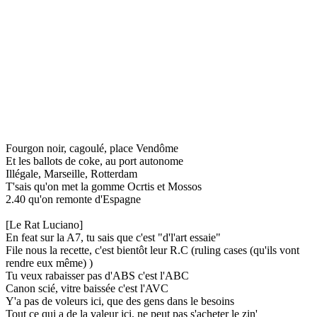
Fourgon noir, cagoulé, place Vendôme
Et les ballots de coke, au port autonome
Illégale, Marseille, Rotterdam
T'sais qu'on met la gomme Ocrtis et Mossos
2.40 qu'on remonte d'Espagne
[Le Rat Luciano]
En feat sur la A7, tu sais que c'est "d'l'art essaie"
File nous la recette, c'est bientôt leur R.C (ruling cases (qu'ils vont
rendre eux même) )
Tu veux rabaisser pas d'ABS c'est l'ABC
Canon scié, vitre baissée c'est l'AVC
Y'a pas de voleurs ici, que des gens dans le besoins
Tout ce qui a de la valeur ici, ne peut pas s'acheter le zin'