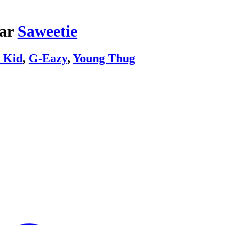
par
Saweetie
 Kid
,
G-Eazy
,
Young Thug