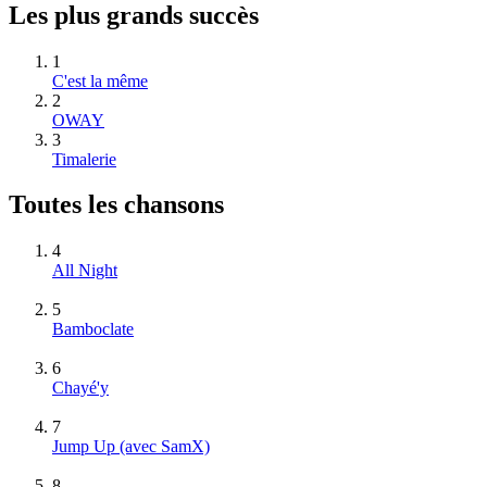
Les plus grands succès
1
C'est la même
2
OWAY
3
Timalerie
Toutes les chansons
4
All Night
5
Bamboclate
6
Chayé'y
7
Jump Up (avec SamX)
8