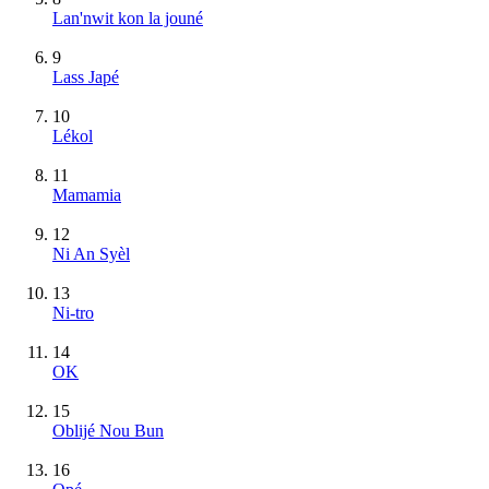
Lan'nwit kon la jouné
9
Lass Japé
10
Lékol
11
Mamamia
12
Ni An Syèl
13
Ni-tro
14
OK
15
Oblijé Nou Bun
16