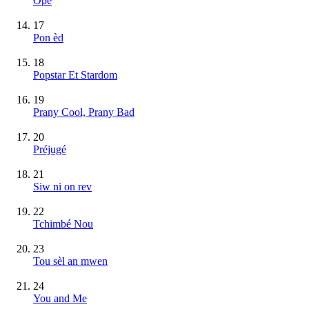
Opé
17
Pon èd
18
Popstar Et Stardom
19
Prany Cool, Prany Bad
20
Préjugé
21
Siw ni on rev
22
Tchimbé Nou
23
Tou sèl an mwen
24
You and Me