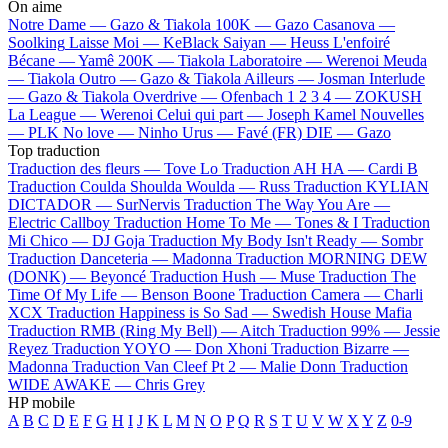
On aime
Notre Dame —
Gazo & Tiakola
100K —
Gazo
Casanova —
Soolking
Laisse Moi —
KeBlack
Saiyan —
Heuss L'enfoiré
Bécane —
Yamê
200K —
Tiakola
Laboratoire —
Werenoi
Meuda
—
Tiakola
Outro —
Gazo & Tiakola
Ailleurs —
Josman
Interlude
—
Gazo & Tiakola
Overdrive —
Ofenbach
1 2 3 4 —
ZOKUSH
La League —
Werenoi
Celui qui part —
Joseph Kamel
Nouvelles
—
PLK
No love —
Ninho
Urus —
Favé (FR)
DIE —
Gazo
Top traduction
Traduction des fleurs —
Tove Lo
Traduction AH HA —
Cardi B
Traduction Coulda Shoulda Woulda —
Russ
Traduction KYLIAN
DICTADOR —
SurNervis
Traduction The Way You Are —
Electric Callboy
Traduction Home To Me —
Tones & I
Traduction
Mi Chico —
DJ Goja
Traduction My Body Isn't Ready —
Sombr
Traduction Danceteria —
Madonna
Traduction MORNING DEW
(DONK) —
Beyoncé
Traduction Hush —
Muse
Traduction The
Time Of My Life —
Benson Boone
Traduction Camera —
Charli
XCX
Traduction Happiness is So Sad —
Swedish House Mafia
Traduction RMB (Ring My Bell) —
Aitch
Traduction 99% —
Jessie
Reyez
Traduction YOYO —
Don Xhoni
Traduction Bizarre —
Madonna
Traduction Van Cleef Pt 2 —
Malie Donn
Traduction
WIDE AWAKE —
Chris Grey
HP mobile
A
B
C
D
E
F
G
H
I
J
K
L
M
N
O
P
Q
R
S
T
U
V
W
X
Y
Z
0-9