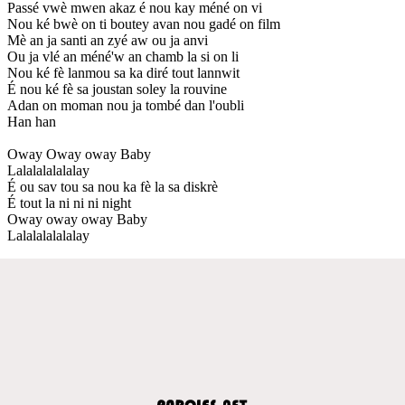
Passé vwè mwen akaz é nou kay méné on vi
Nou ké bwè on ti boutey avan nou gadé on film
Mè an ja santi an zyé aw ou ja anvi
Ou ja vlé an méné'w an chamb la si on li
Nou ké fè lanmou sa ka diré tout lannwit
É nou ké fè sa joustan soley la rouvine
Adan on moman nou ja tombé dan l'oubli
Han han
Oway Oway oway Baby
Lalalalalalalay
É ou sav tou sa nou ka fè la sa diskrè
É tout la ni ni ni night
Oway oway oway Baby
Lalalalalalalay