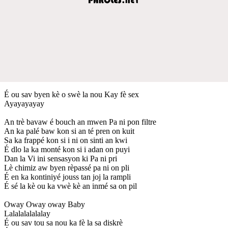
É ou sav byen kè o swè la nou Kay fè sex
Ayayayayay
An trè bavaw é bouch an mwen Pa ni pon filtre
An ka palé baw kon si an té pren on kuit
Sa ka frappé kon si i ni on sinti an kwi
É dlo la ka monté kon si i adan on puyi
Dan la Vi ini sensasyon ki Pa ni pri
Lè chimiz aw byen rèpassé pa ni on pli
É en ka kontiniyé jouss tan joj la rampli
É sé la kè ou ka vwè kè an inmé sa on pil
Oway Oway oway Baby
Lalalalalalalay
É ou sav tou sa nou ka fè la sa diskrè