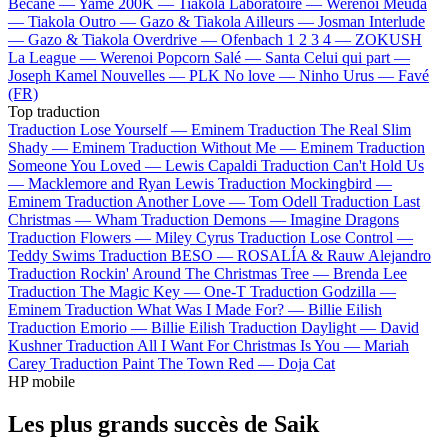
Bécane —
Yamê
200K —
Tiakola
Laboratoire —
Werenoi
Meuda
—
Tiakola
Outro —
Gazo & Tiakola
Ailleurs —
Josman
Interlude
—
Gazo & Tiakola
Overdrive —
Ofenbach
1 2 3 4 —
ZOKUSH
La League —
Werenoi
Popcorn Salé —
Santa
Celui qui part —
Joseph Kamel
Nouvelles —
PLK
No love —
Ninho
Urus —
Favé
(FR)
Top traduction
Traduction Lose Yourself —
Eminem
Traduction The Real Slim
Shady —
Eminem
Traduction Without Me —
Eminem
Traduction
Someone You Loved —
Lewis Capaldi
Traduction Can't Hold Us
—
Macklemore and Ryan Lewis
Traduction Mockingbird —
Eminem
Traduction Another Love —
Tom Odell
Traduction Last
Christmas —
Wham
Traduction Demons —
Imagine Dragons
Traduction Flowers —
Miley Cyrus
Traduction Lose Control —
Teddy Swims
Traduction BESO —
ROSALÍA & Rauw Alejandro
Traduction Rockin' Around The Christmas Tree —
Brenda Lee
Traduction The Magic Key —
One-T
Traduction Godzilla —
Eminem
Traduction What Was I Made For? —
Billie Eilish
Traduction Emorio —
Billie Eilish
Traduction Daylight —
David
Kushner
Traduction All I Want For Christmas Is You —
Mariah
Carey
Traduction Paint The Town Red —
Doja Cat
HP mobile
Les plus grands succès de Saik