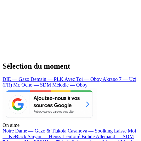
Sélection du moment
DIE — Gazo
Demain — PLK
Avec Toi — Oboy
Akrapo 7 — Uzi
(FR)
Mr. Ocho — SDM
Mélodie — Oboy
On aime
Notre Dame —
Gazo & Tiakola
Casanova —
Soolking
Laisse Moi
—
KeBlack
Saiyan —
Heuss L'enfoiré
Bolide Allemand —
SDM