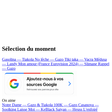
Sélection du moment
Gasolina — Tiakola
No lèche — Gazo
Tiki taka — Vacra
Médusa
— Landy
Mon amour (France Eurovision 2024) — Slimane
Rappel
— Gazo
On aime
Notre Dame —
Gazo & Tiakola
100K —
Gazo
Casanova —
Soolking
Laisse Moi —
KeBlack
Saiyan —
Heuss L'enfoiré