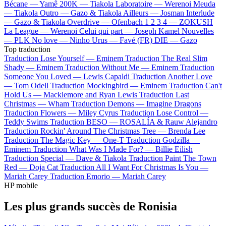
Bécane —
Yamê
200K —
Tiakola
Laboratoire —
Werenoi
Meuda
—
Tiakola
Outro —
Gazo & Tiakola
Ailleurs —
Josman
Interlude
—
Gazo & Tiakola
Overdrive —
Ofenbach
1 2 3 4 —
ZOKUSH
La League —
Werenoi
Celui qui part —
Joseph Kamel
Nouvelles
—
PLK
No love —
Ninho
Urus —
Favé (FR)
DIE —
Gazo
Top traduction
Traduction Lose Yourself —
Eminem
Traduction The Real Slim
Shady —
Eminem
Traduction Without Me —
Eminem
Traduction
Someone You Loved —
Lewis Capaldi
Traduction Another Love
—
Tom Odell
Traduction Mockingbird —
Eminem
Traduction Can't
Hold Us —
Macklemore and Ryan Lewis
Traduction Last
Christmas —
Wham
Traduction Demons —
Imagine Dragons
Traduction Flowers —
Miley Cyrus
Traduction Lose Control —
Teddy Swims
Traduction BESO —
ROSALÍA & Rauw Alejandro
Traduction Rockin' Around The Christmas Tree —
Brenda Lee
Traduction The Magic Key —
One-T
Traduction Godzilla —
Eminem
Traduction What Was I Made For? —
Billie Eilish
Traduction Special —
Dave & Tiakola
Traduction Paint The Town
Red —
Doja Cat
Traduction All I Want For Christmas Is You —
Mariah Carey
Traduction Emorio —
Mariah Carey
HP mobile
Les plus grands succès de Ronisia