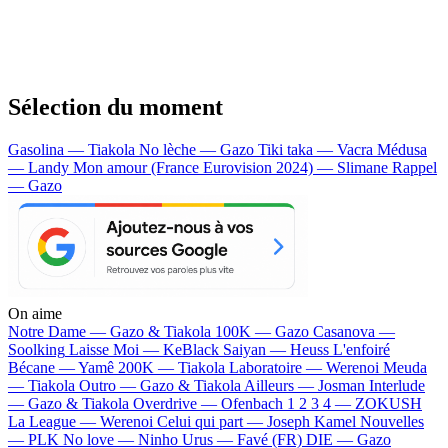
Sélection du moment
Gasolina — Tiakola
No lèche — Gazo
Tiki taka — Vacra
Médusa
— Landy
Mon amour (France Eurovision 2024) — Slimane
Rappel
— Gazo
On aime
Notre Dame —
Gazo & Tiakola
100K —
Gazo
Casanova —
Soolking
Laisse Moi —
KeBlack
Saiyan —
Heuss L'enfoiré
Bécane —
Yamê
200K —
Tiakola
Laboratoire —
Werenoi
Meuda
—
Tiakola
Outro —
Gazo & Tiakola
Ailleurs —
Josman
Interlude
—
Gazo & Tiakola
Overdrive —
Ofenbach
1 2 3 4 —
ZOKUSH
La League —
Werenoi
Celui qui part —
Joseph Kamel
Nouvelles
—
PLK
No love —
Ninho
Urus —
Favé (FR)
DIE —
Gazo