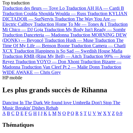
Top traduction
Traduction des fleurs —
Tove Lo
Traduction AH HA —
Cardi B
Traduction Coulda Shoulda Woulda —
Russ
Traduction KYLIAN
DICTADOR —
SurNervis
Traduction The Way You Are —
Electric Callboy
Traduction Home To Me —
Tones & I
Traduction
Mi Chico —
DJ Goja
Traduction My Body Isn't Ready —
Sombr
Traduction Danceteria —
Madonna
Traduction MORNING DEW
(DONK) —
Beyoncé
Traduction Hush —
Muse
Traduction The
Time Of My Life —
Benson Boone
Traduction Camera —
Charli
XCX
Traduction Happiness is So Sad —
Swedish House Mafia
Traduction RMB (Ring My Bell) —
Aitch
Traduction 99% —
Jessie
Reyez
Traduction YOYO —
Don Xhoni
Traduction Bizarre —
Madonna
Traduction Van Cleef Pt 2 —
Malie Donn
Traduction
WIDE AWAKE —
Chris Grey
HP mobile
Les plus grands succès de Rihanna
Dancing In The Dark
We found love
Umbrella
Don't Stop The
Music
Breakin' Dishes
Rehab
A
B
C
D
E
F
G
H
I
J
K
L
M
N
O
P
Q
R
S
T
U
V
W
X
Y
Z
0-9
Thématiques