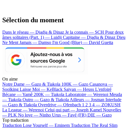
Sélection du moment
Dans le réseau — Djadja & Dinaz
Je la connais — SCH
Pour deux
âmes solitaires (Part. 1) — Luidji
Capitaine — Djadja & Dinaz
Dieu
Ne Ment Jamais — Damso
I'm Good (Blue) — David Guetta
On aime
Notre Dame —
Gazo & Tiakola
100K —
Gazo
Casanova —
Soolking
Laisse Moi —
KeBlack
Saiyan —
Heuss L'enfoiré
Bécane —
Yamê
200K —
Tiakola
Laboratoire —
Werenoi
Meuda
—
Tiakola
Outro —
Gazo & Tiakola
Ailleurs —
Josman
Interlude
—
Gazo & Tiakola
Overdrive —
Ofenbach
1 2 3 4 —
ZOKUSH
La League —
Werenoi
Celui qui part —
Joseph Kamel
Nouvelles
—
PLK
No love —
Ninho
Urus —
Favé (FR)
DIE —
Gazo
Top traduction
Traduction Lose Yourself —
Eminem
Traduction The Real Slim