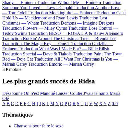
Shady —
Eminem
Traduction Without Me —
Eminem
Traduction
Someone You Loved —
Lewis Capaldi
Traduction Another Love
—
Tom Odell
Traduction Mockingbird —
Eminem
Traduction Can't
Hold Us —
Macklemore and Ryan Lewis
Traduction Last
Christmas —
Wham
Traduction Demons —
Imagine Dragons
Traduction Flowers —
Miley Cyrus
Traduction Lose Control —
Teddy Swims
Traduction BESO —
ROSALÍA & Rauw Alejandro
Traduction Rockin' Around The Christmas Tree —
Brenda Lee
Traduction The Magic Key —
One-T
Traduction Godzilla —
Eminem
Traduction What Was I Made For? —
Billie Eilish
Traduction Special —
Dave & Tiakola
Traduction Paint The Town
Red —
Doja Cat
Traduction All I Want For Christmas Is You —
Mariah Carey
Traduction Emorio —
Mariah Carey
HP mobile
Les plus grands succès de Ridsa
Désabonné
On S'est Manqué
Laisser Couler
J'vais te
Santa Maria
Olé
A
B
C
D
E
F
G
H
I
J
K
L
M
N
O
P
Q
R
S
T
U
V
W
X
Y
Z
0-9
Thématiques
Chansons pour faire le sexe