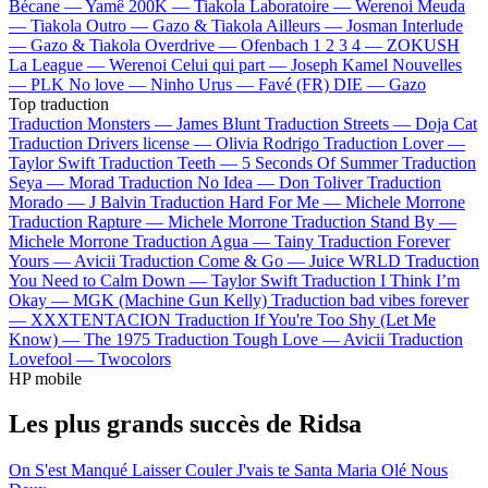
Bécane —
Yamê
200K —
Tiakola
Laboratoire —
Werenoi
Meuda
—
Tiakola
Outro —
Gazo & Tiakola
Ailleurs —
Josman
Interlude
—
Gazo & Tiakola
Overdrive —
Ofenbach
1 2 3 4 —
ZOKUSH
La League —
Werenoi
Celui qui part —
Joseph Kamel
Nouvelles
—
PLK
No love —
Ninho
Urus —
Favé (FR)
DIE —
Gazo
Top traduction
Traduction Monsters —
James Blunt
Traduction Streets —
Doja Cat
Traduction Drivers license —
Olivia Rodrigo
Traduction Lover —
Taylor Swift
Traduction Teeth —
5 Seconds Of Summer
Traduction
Seya —
Morad
Traduction No Idea —
Don Toliver
Traduction
Morado —
J Balvin
Traduction Hard For Me —
Michele Morrone
Traduction Rapture —
Michele Morrone
Traduction Stand By —
Michele Morrone
Traduction Agua —
Tainy
Traduction Forever
Yours —
Avicii
Traduction Come & Go —
Juice WRLD
Traduction
You Need to Calm Down —
Taylor Swift
Traduction I Think I’m
Okay —
MGK (Machine Gun Kelly)
Traduction bad vibes forever
—
XXXTENTACION
Traduction If You're Too Shy (Let Me
Know) —
The 1975
Traduction Tough Love —
Avicii
Traduction
Lovefool —
Twocolors
HP mobile
Les plus grands succès de Ridsa
On S'est Manqué
Laisser Couler
J'vais te
Santa Maria
Olé
Nous