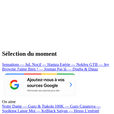
Sélection du moment
Sensations — JuL
Nocif — Hamza
Egérie — Nekfeu
GTB — Jey
Brownie
J'aime Bien ! — Josman
Pas là — Djadja & Dinaz
On aime
Notre Dame —
Gazo & Tiakola
100K —
Gazo
Casanova —
Soolking
Laisse Moi —
KeBlack
Saiyan —
Heuss L'enfoiré