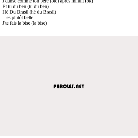
J'danse comme ton père (olé) après minuit (ok)
Et tu du ben (tu du ben)
Hé Du Brasil (hé du Brasil)
T'es plutôt belle
J'te fais la bise (la bise)