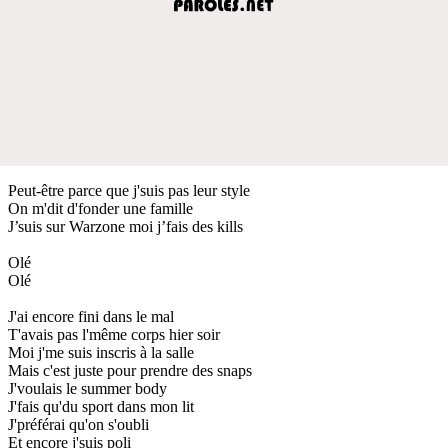
Peut-être parce que j'suis pas leur style
On m'dit d'fonder une famille
J’suis sur Warzone moi j’fais des kills
Olé
Olé
J'ai encore fini dans le mal
T'avais pas l'même corps hier soir
Moi j'me suis inscris à la salle
Mais c'est juste pour prendre des snaps
J'voulais le summer body
J'fais qu'du sport dans mon lit
J'préférai qu'on s'oubli
Et encore j'suis poli