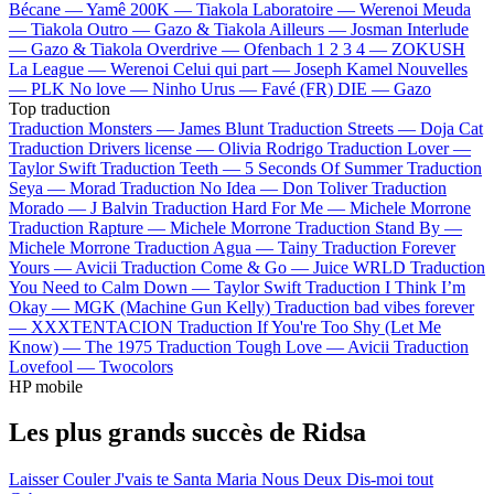
Bécane —
Yamê
200K —
Tiakola
Laboratoire —
Werenoi
Meuda
—
Tiakola
Outro —
Gazo & Tiakola
Ailleurs —
Josman
Interlude
—
Gazo & Tiakola
Overdrive —
Ofenbach
1 2 3 4 —
ZOKUSH
La League —
Werenoi
Celui qui part —
Joseph Kamel
Nouvelles
—
PLK
No love —
Ninho
Urus —
Favé (FR)
DIE —
Gazo
Top traduction
Traduction Monsters —
James Blunt
Traduction Streets —
Doja Cat
Traduction Drivers license —
Olivia Rodrigo
Traduction Lover —
Taylor Swift
Traduction Teeth —
5 Seconds Of Summer
Traduction
Seya —
Morad
Traduction No Idea —
Don Toliver
Traduction
Morado —
J Balvin
Traduction Hard For Me —
Michele Morrone
Traduction Rapture —
Michele Morrone
Traduction Stand By —
Michele Morrone
Traduction Agua —
Tainy
Traduction Forever
Yours —
Avicii
Traduction Come & Go —
Juice WRLD
Traduction
You Need to Calm Down —
Taylor Swift
Traduction I Think I’m
Okay —
MGK (Machine Gun Kelly)
Traduction bad vibes forever
—
XXXTENTACION
Traduction If You're Too Shy (Let Me
Know) —
The 1975
Traduction Tough Love —
Avicii
Traduction
Lovefool —
Twocolors
HP mobile
Les plus grands succès de Ridsa
Laisser Couler
J'vais te
Santa Maria
Nous Deux
Dis-moi tout