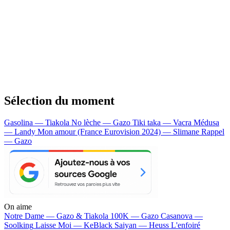
Sélection du moment
Gasolina — Tiakola
No lèche — Gazo
Tiki taka — Vacra
Médusa
— Landy
Mon amour (France Eurovision 2024) — Slimane
Rappel
— Gazo
On aime
Notre Dame —
Gazo & Tiakola
100K —
Gazo
Casanova —
Soolking
Laisse Moi —
KeBlack
Saiyan —
Heuss L'enfoiré