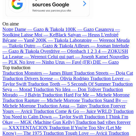
On aime
Notre Dame —
Gazo & Tiakola
100K —
Gazo
Casanova —
Soolking
Laisse Moi —
KeBlack
Saiyan —
Heuss L'enfoiré
Bécane —
Yamê
200K —
Tiakola
Laboratoire —
Werenoi
Meuda
—
Tiakola
Outro —
Gazo & Tiakola
Ailleurs —
Josman
Interlude
—
Gazo & Tiakola
Overdrive —
Ofenbach
1 2 3 4 —
ZOKUSH
La League —
Werenoi
Celui qui part —
Joseph Kamel
Nouvelles
—
PLK
No love —
Ninho
Urus —
Favé (FR)
DIE —
Gazo
Top traduction
Traduction Monsters —
James Blunt
Traduction Streets —
Doja Cat
Traduction Drivers license —
Olivia Rodrigo
Traduction Lover —
Taylor Swift
Traduction Teeth —
5 Seconds Of Summer
Traduction
Seya —
Morad
Traduction No Idea —
Don Toliver
Traduction
Morado —
J Balvin
Traduction Hard For Me —
Michele Morrone
Traduction Rapture —
Michele Morrone
Traduction Stand By —
Michele Morrone
Traduction Agua —
Tainy
Traduction Forever
Yours —
Avicii
Traduction Come & Go —
Juice WRLD
Traduction
You Need to Calm Down —
Taylor Swift
Traduction I Think I’m
Okay —
MGK (Machine Gun Kelly)
Traduction bad vibes forever
—
XXXTENTACION
Traduction If You're Too Shy (Let Me
Know) —
The 1975
Traduction Tough Love —
Avicii
Traduction