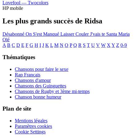
Lovefool —
Twocolors
HP mobile
Les plus grands succès de Ridsa
Désabonné
On S'est Manqué
Laisser Couler
J'vais te
Santa Maria
Olé
A
B
C
D
E
F
G
H
I
J
K
L
M
N
O
P
Q
R
S
T
U
V
W
X
Y
Z
0-9
Thématiques
Chansons pour faire le sexe
Rap Français
Chansons d'amour
Chansons des Guinguettes
Chansons de Rugby et 3ème mi-temps
Chanson bonne humeur
Plan de site
Mentions légales
Paramètres cookies
Cookie Settings