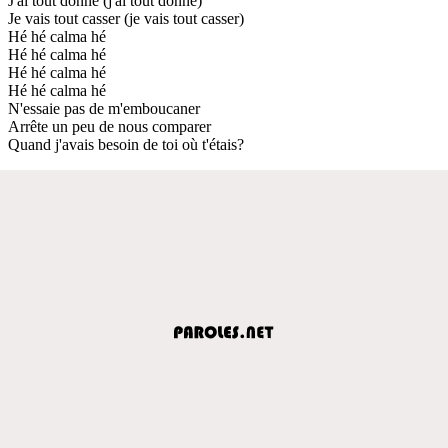
J'ai tout donné (j'ai tout donné)
Je vais tout casser (je vais tout casser)
Hé hé calma hé
Hé hé calma hé
Hé hé calma hé
Hé hé calma hé
N'essaie pas de m'emboucaner
Arrête un peu de nous comparer
Quand j'avais besoin de toi où t'étais?