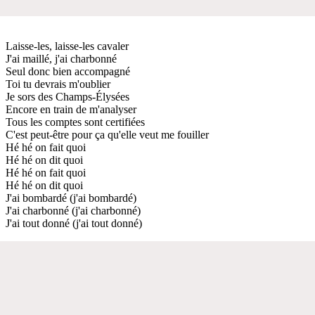
Laisse-les, laisse-les cavaler
J'ai maillé, j'ai charbonné
Seul donc bien accompagné
Toi tu devrais m'oublier
Je sors des Champs-Élysées
Encore en train de m'analyser
Tous les comptes sont certifiées
C'est peut-être pour ça qu'elle veut me fouiller
Hé hé on fait quoi
Hé hé on dit quoi
Hé hé on fait quoi
Hé hé on dit quoi
J'ai bombardé (j'ai bombardé)
J'ai charbonné (j'ai charbonné)
J'ai tout donné (j'ai tout donné)