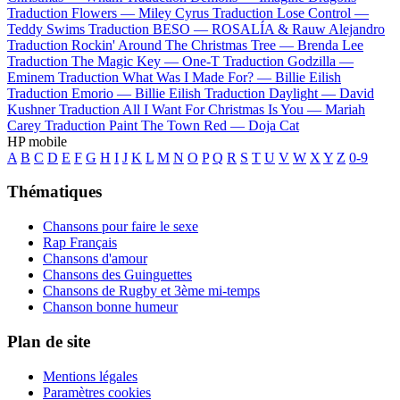
Traduction Flowers —
Miley Cyrus
Traduction Lose Control —
Teddy Swims
Traduction BESO —
ROSALÍA & Rauw Alejandro
Traduction Rockin' Around The Christmas Tree —
Brenda Lee
Traduction The Magic Key —
One-T
Traduction Godzilla —
Eminem
Traduction What Was I Made For? —
Billie Eilish
Traduction Emorio —
Billie Eilish
Traduction Daylight —
David
Kushner
Traduction All I Want For Christmas Is You —
Mariah
Carey
Traduction Paint The Town Red —
Doja Cat
HP mobile
A
B
C
D
E
F
G
H
I
J
K
L
M
N
O
P
Q
R
S
T
U
V
W
X
Y
Z
0-9
Thématiques
Chansons pour faire le sexe
Rap Français
Chansons d'amour
Chansons des Guinguettes
Chansons de Rugby et 3ème mi-temps
Chanson bonne humeur
Plan de site
Mentions légales
Paramètres cookies