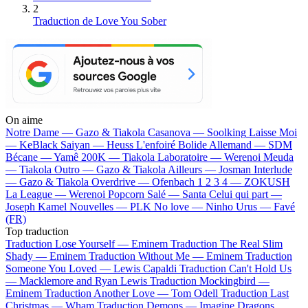
2
Traduction de Love You Sober
On aime
Notre Dame —
Gazo & Tiakola
Casanova —
Soolking
Laisse Moi
—
KeBlack
Saiyan —
Heuss L'enfoiré
Bolide Allemand —
SDM
Bécane —
Yamê
200K —
Tiakola
Laboratoire —
Werenoi
Meuda
—
Tiakola
Outro —
Gazo & Tiakola
Ailleurs —
Josman
Interlude
—
Gazo & Tiakola
Overdrive —
Ofenbach
1 2 3 4 —
ZOKUSH
La League —
Werenoi
Popcorn Salé —
Santa
Celui qui part —
Joseph Kamel
Nouvelles —
PLK
No love —
Ninho
Urus —
Favé
(FR)
Top traduction
Traduction Lose Yourself —
Eminem
Traduction The Real Slim
Shady —
Eminem
Traduction Without Me —
Eminem
Traduction
Someone You Loved —
Lewis Capaldi
Traduction Can't Hold Us
—
Macklemore and Ryan Lewis
Traduction Mockingbird —
Eminem
Traduction Another Love —
Tom Odell
Traduction Last
Christmas —
Wham
Traduction Demons —
Imagine Dragons