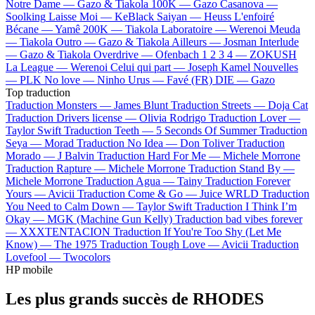
Notre Dame —
Gazo & Tiakola
100K —
Gazo
Casanova —
Soolking
Laisse Moi —
KeBlack
Saiyan —
Heuss L'enfoiré
Bécane —
Yamê
200K —
Tiakola
Laboratoire —
Werenoi
Meuda
—
Tiakola
Outro —
Gazo & Tiakola
Ailleurs —
Josman
Interlude
—
Gazo & Tiakola
Overdrive —
Ofenbach
1 2 3 4 —
ZOKUSH
La League —
Werenoi
Celui qui part —
Joseph Kamel
Nouvelles
—
PLK
No love —
Ninho
Urus —
Favé (FR)
DIE —
Gazo
Top traduction
Traduction Monsters —
James Blunt
Traduction Streets —
Doja Cat
Traduction Drivers license —
Olivia Rodrigo
Traduction Lover —
Taylor Swift
Traduction Teeth —
5 Seconds Of Summer
Traduction
Seya —
Morad
Traduction No Idea —
Don Toliver
Traduction
Morado —
J Balvin
Traduction Hard For Me —
Michele Morrone
Traduction Rapture —
Michele Morrone
Traduction Stand By —
Michele Morrone
Traduction Agua —
Tainy
Traduction Forever
Yours —
Avicii
Traduction Come & Go —
Juice WRLD
Traduction
You Need to Calm Down —
Taylor Swift
Traduction I Think I’m
Okay —
MGK (Machine Gun Kelly)
Traduction bad vibes forever
—
XXXTENTACION
Traduction If You're Too Shy (Let Me
Know) —
The 1975
Traduction Tough Love —
Avicii
Traduction
Lovefool —
Twocolors
HP mobile
Les plus grands succès de RHODES