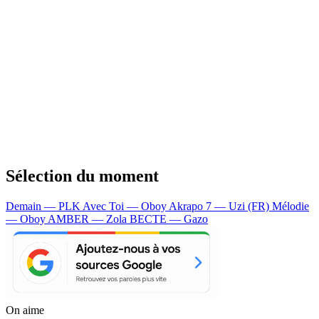
Sélection du moment
Demain — PLK
Avec Toi — Oboy
Akrapo 7 — Uzi (FR)
Mélodie
— Oboy
AMBER — Zola
BECTE — Gazo
On aime