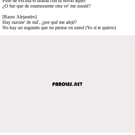
Puse de excusa el drama con tu novio aquel
¿O fue que de enamorarme otra ve' me asusté?
[Rauw Alejandro]
Hay razone' de má', ¿por qué me alejé?
No hay un segundo que no piense en usted (Yo sí te quiero)