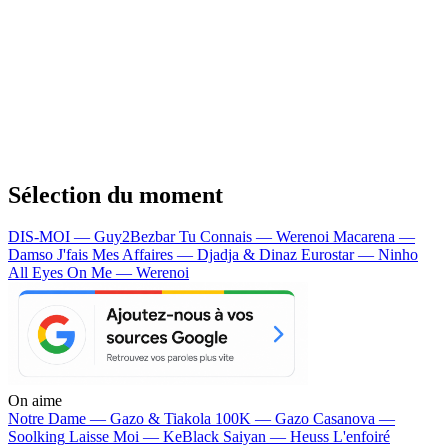
Sélection du moment
DIS-MOI — Guy2Bezbar
Tu Connais — Werenoi
Macarena —
Damso
J'fais Mes Affaires — Djadja & Dinaz
Eurostar — Ninho
All Eyes On Me — Werenoi
On aime
Notre Dame —
Gazo & Tiakola
100K —
Gazo
Casanova —
Soolking
Laisse Moi —
KeBlack
Saiyan —
Heuss L'enfoiré