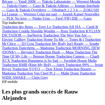
Bécane —
Yamê
200K —
Tiakola
Laboratoire —
Werenoi
Meuda
—
Tiakola
Outro —
Gazo & Tiakola
Ailleurs —
Josman
Interlude
—
Gazo & Tiakola
Overdrive —
Ofenbach
1 2 3 4 —
ZOKUSH
La League —
Werenoi
Celui qui part —
Joseph Kamel
Nouvelles
—
PLK
No love —
Ninho
Urus —
Favé (FR)
DIE —
Gazo
Top traduction
Traduction des fleurs —
Tove Lo
Traduction AH HA —
Cardi B
Traduction Coulda Shoulda Woulda —
Russ
Traduction KYLIAN
DICTADOR —
SurNervis
Traduction The Way You Are —
Electric Callboy
Traduction Home To Me —
Tones & I
Traduction
Mi Chico —
DJ Goja
Traduction My Body Isn't Ready —
Sombr
Traduction Danceteria —
Madonna
Traduction MORNING DEW
(DONK) —
Beyoncé
Traduction Hush —
Muse
Traduction The
Time Of My Life —
Benson Boone
Traduction Camera —
Charli
XCX
Traduction Happiness is So Sad —
Swedish House Mafia
Traduction RMB (Ring My Bell) —
Aitch
Traduction 99% —
Jessie
Reyez
Traduction YOYO —
Don Xhoni
Traduction Bizarre —
Madonna
Traduction Van Cleef Pt 2 —
Malie Donn
Traduction
WIDE AWAKE —
Chris Grey
HP mobile
Les plus grands succès de Rauw
Alejandro