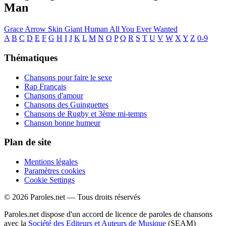
Man
Grace
Arrow
Skin
Giant
Human
All You Ever Wanted
A
B
C
D
E
F
G
H
I
J
K
L
M
N
O
P
Q
R
S
T
U
V
W
X
Y
Z
0-9
Thématiques
Chansons pour faire le sexe
Rap Français
Chansons d'amour
Chansons des Guinguettes
Chansons de Rugby et 3ème mi-temps
Chanson bonne humeur
Plan de site
Mentions légales
Paramètres cookies
Cookie Settings
© 2026 Paroles.net — Tous droits réservés
Paroles.net dispose d'un accord de licence de paroles de chansons
avec la
Société des Editeurs et Auteurs de Musique
(SEAM)