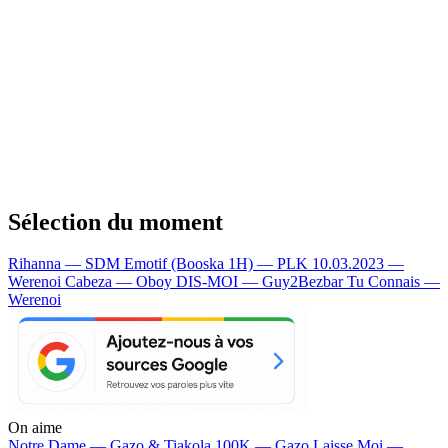
Sélection du moment
Rihanna — SDM
Emotif (Booska 1H) — PLK
10.03.2023 —
Werenoi
Cabeza — Oboy
DIS-MOI — Guy2Bezbar
Tu Connais —
Werenoi
On aime
Notre Dame —
Gazo & Tiakola
100K —
Gazo
Laisse Moi —