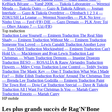
KeBlack
Bécane —
Yamê
200K —
Tiakola
Laboratoire —
Werenoi
Meuda —
Tiakola
Outro —
Gazo & Tiakola
Ailleurs —
Josman
Interlude —
Gazo & Tiakola
Overdrive —
Ofenbach
1 2 3 4 —
ZOKUSH
La League —
Werenoi
Nouvelles —
PLK
No love —
Ninho
Urus —
Favé (FR)
DIE —
Gazo
Demain —
PLK
Avec Toi
—
Oboy
Akrapo 7 —
Uzi (FR)
Top traduction
Traduction Lose Yourself —
Eminem
Traduction The Real Slim
Shady —
Eminem
Traduction Without Me —
Eminem
Traduction
Someone You Loved —
Lewis Capaldi
Traduction Another Love
—
Tom Odell
Traduction Mockingbird —
Eminem
Traduction Can't
Hold Us —
Macklemore and Ryan Lewis
Traduction Last
Christmas —
Wham
Traduction Demons —
Imagine Dragons
Traduction BESO —
ROSALÍA & Rauw Alejandro
Traduction
Flowers —
Miley Cyrus
Traduction Lose Control —
Teddy Swims
Traduction The Magic Key —
One-T
Traduction What Was I Made
For? —
Billie Eilish
Traduction Rockin' Around The Christmas Tree
—
Brenda Lee
Traduction Godzilla —
Eminem
Traduction Paint
The Town Red —
Doja Cat
Traduction Special —
Dave & Tiakola
Traduction All I Want For Christmas Is You —
Mariah Carey
Traduction Emorio —
Mariah Carey
HP mobile
Les plus grands succès de Rag'N'Bone