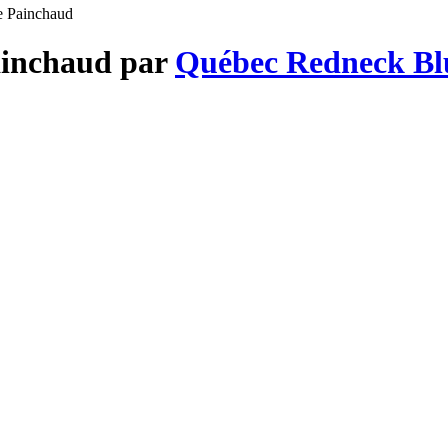
e Painchaud
ainchaud par
Québec Redneck Blu