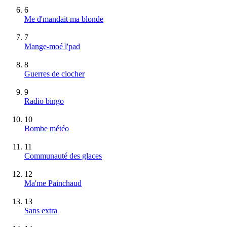
6
Me d'mandait ma blonde
7
Mange-moé l'pad
8
Guerres de clocher
9
Radio bingo
10
Bombe météo
11
Communauté des glaces
12
Ma'me Painchaud
13
Sans extra