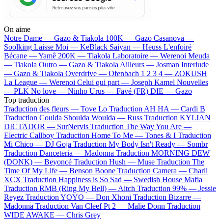
On aime
Notre Dame —
Gazo & Tiakola
100K —
Gazo
Casanova —
Soolking
Laisse Moi —
KeBlack
Saiyan —
Heuss L'enfoiré
Bécane —
Yamê
200K —
Tiakola
Laboratoire —
Werenoi
Meuda
—
Tiakola
Outro —
Gazo & Tiakola
Ailleurs —
Josman
Interlude
—
Gazo & Tiakola
Overdrive —
Ofenbach
1 2 3 4 —
ZOKUSH
La League —
Werenoi
Celui qui part —
Joseph Kamel
Nouvelles
—
PLK
No love —
Ninho
Urus —
Favé (FR)
DIE —
Gazo
Top traduction
Traduction des fleurs —
Tove Lo
Traduction AH HA —
Cardi B
Traduction Coulda Shoulda Woulda —
Russ
Traduction KYLIAN
DICTADOR —
SurNervis
Traduction The Way You Are —
Electric Callboy
Traduction Home To Me —
Tones & I
Traduction
Mi Chico —
DJ Goja
Traduction My Body Isn't Ready —
Sombr
Traduction Danceteria —
Madonna
Traduction MORNING DEW
(DONK) —
Beyoncé
Traduction Hush —
Muse
Traduction The
Time Of My Life —
Benson Boone
Traduction Camera —
Charli
XCX
Traduction Happiness is So Sad —
Swedish House Mafia
Traduction RMB (Ring My Bell) —
Aitch
Traduction 99% —
Jessie
Reyez
Traduction YOYO —
Don Xhoni
Traduction Bizarre —
Madonna
Traduction Van Cleef Pt 2 —
Malie Donn
Traduction
WIDE AWAKE —
Chris Grey