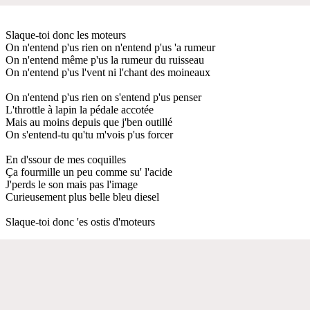
Slaque-toi donc les moteurs
On n'entend p'us rien on n'entend p'us 'a rumeur
On n'entend même p'us la rumeur du ruisseau
On n'entend p'us l'vent ni l'chant des moineaux
On n'entend p'us rien on s'entend p'us penser
L'throttle à lapin la pédale accotée
Mais au moins depuis que j'ben outillé
On s'entend-tu qu'tu m'vois p'us forcer
En d'ssour de mes coquilles
Ça fourmille un peu comme su' l'acide
J'perds le son mais pas l'image
Curieusement plus belle bleu diesel
Slaque-toi donc 'es ostis d'moteurs