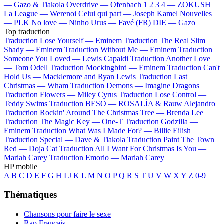
—
Gazo & Tiakola
Overdrive —
Ofenbach
1 2 3 4 —
ZOKUSH
La League —
Werenoi
Celui qui part —
Joseph Kamel
Nouvelles
—
PLK
No love —
Ninho
Urus —
Favé (FR)
DIE —
Gazo
Top traduction
Traduction Lose Yourself —
Eminem
Traduction The Real Slim
Shady —
Eminem
Traduction Without Me —
Eminem
Traduction
Someone You Loved —
Lewis Capaldi
Traduction Another Love
—
Tom Odell
Traduction Mockingbird —
Eminem
Traduction Can't
Hold Us —
Macklemore and Ryan Lewis
Traduction Last
Christmas —
Wham
Traduction Demons —
Imagine Dragons
Traduction Flowers —
Miley Cyrus
Traduction Lose Control —
Teddy Swims
Traduction BESO —
ROSALÍA & Rauw Alejandro
Traduction Rockin' Around The Christmas Tree —
Brenda Lee
Traduction The Magic Key —
One-T
Traduction Godzilla —
Eminem
Traduction What Was I Made For? —
Billie Eilish
Traduction Special —
Dave & Tiakola
Traduction Paint The Town
Red —
Doja Cat
Traduction All I Want For Christmas Is You —
Mariah Carey
Traduction Emorio —
Mariah Carey
HP mobile
A
B
C
D
E
F
G
H
I
J
K
L
M
N
O
P
Q
R
S
T
U
V
W
X
Y
Z
0-9
Thématiques
Chansons pour faire le sexe
Rap Français