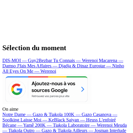
Sélection du moment
DIS-MOI — Guy2Bezbar
Tu Connais — Werenoi
Macarena —
Damso
J'fais Mes Affaires — Djadja & Dinaz
Eurostar — Ninho
All Eyes On Me — Werenoi
On aime
Notre Dame —
Gazo & Tiakola
100K —
Gazo
Casanova —
Soolking
Laisse Moi —
KeBlack
Saiyan —
Heuss L'enfoiré
Bécane —
Yamê
200K —
Tiakola
Laboratoire —
Werenoi
Meuda
—
Tiakola
Outro —
Gazo & Tiakola
Ailleurs —
Josman
Interlude