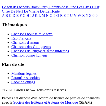
Le son des bandits
Block Party
Enfants de la lune
Les Cités D'Or
Crise De Nerf
Le Visage De La Honte
A
B
C
D
E
F
G
H
I
J
K
L
M
N
O
P
Q
R
S
T
U
V
W
X
Y
Z
0-9
Thématiques
Chansons pour faire le sexe
Rap Français
Chansons d'amour
Chansons des Guinguettes
Chansons de Rugby et 3ème mi-temps
Chanson bonne humeur
Plan de site
Mentions légales
Paramètres cookies
Cookie Settings
© 2026 Paroles.net — Tous droits réservés
Paroles.net dispose d'un accord de licence de paroles de chansons
avec la
Société des Editeurs et Auteurs de Musique
(SEAM)