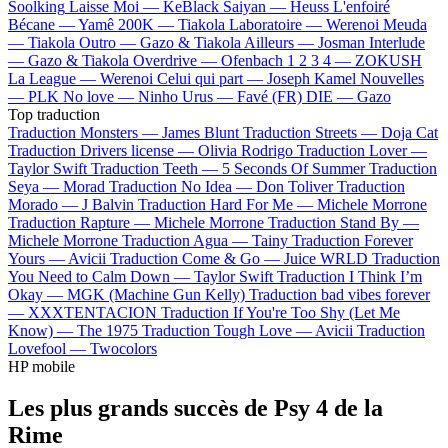
Soolking
Laisse Moi —
KeBlack
Saiyan —
Heuss L'enfoiré
Bécane —
Yamê
200K —
Tiakola
Laboratoire —
Werenoi
Meuda
—
Tiakola
Outro —
Gazo & Tiakola
Ailleurs —
Josman
Interlude
—
Gazo & Tiakola
Overdrive —
Ofenbach
1 2 3 4 —
ZOKUSH
La League —
Werenoi
Celui qui part —
Joseph Kamel
Nouvelles
—
PLK
No love —
Ninho
Urus —
Favé (FR)
DIE —
Gazo
Top traduction
Traduction Monsters —
James Blunt
Traduction Streets —
Doja Cat
Traduction Drivers license —
Olivia Rodrigo
Traduction Lover —
Taylor Swift
Traduction Teeth —
5 Seconds Of Summer
Traduction
Seya —
Morad
Traduction No Idea —
Don Toliver
Traduction
Morado —
J Balvin
Traduction Hard For Me —
Michele Morrone
Traduction Rapture —
Michele Morrone
Traduction Stand By —
Michele Morrone
Traduction Agua —
Tainy
Traduction Forever
Yours —
Avicii
Traduction Come & Go —
Juice WRLD
Traduction
You Need to Calm Down —
Taylor Swift
Traduction I Think I’m
Okay —
MGK (Machine Gun Kelly)
Traduction bad vibes forever
—
XXXTENTACION
Traduction If You're Too Shy (Let Me
Know) —
The 1975
Traduction Tough Love —
Avicii
Traduction
Lovefool —
Twocolors
HP mobile
Les plus grands succès de Psy 4 de la
Rime