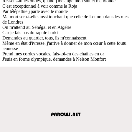
Ressens-tu les ondes, quand j'mélange mon shit et ma blonde
C'est exceptionnel à voir comme la Roja
Par télépathie j'parle avec le monde
Ma mort sera-t-elle aussi touchant que celle de Lennon dans les rues
de Londres
On m'attend au Sénégal et en Algérie
Car je fais pas du rap de harki
Demandes au quartier, tous, ils m'connaissent
Même en état d'ivresse, j'arrive à donner de mon cœur à cette foutu
jeunesse
Prend mes cordes vocales, fais-toi-en des chaînes en or
J'suis en forme olympique, demandes à Nelson Monfort