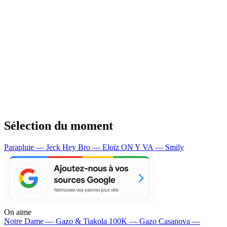
Sélection du moment
Parapluie — Jeck
Hey Bro — Eloïz
ON Y VA — Smily
On aime
Notre Dame —
Gazo & Tiakola
100K —
Gazo
Casanova —