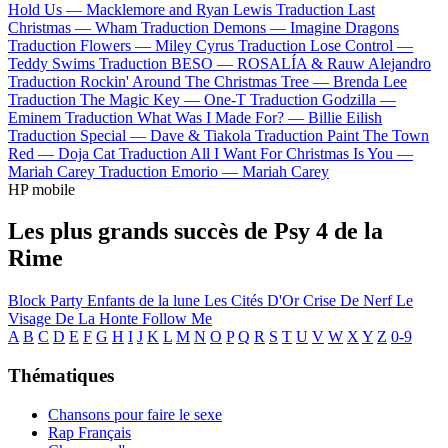
Hold Us —
Macklemore and Ryan Lewis
Traduction Last
Christmas —
Wham
Traduction Demons —
Imagine Dragons
Traduction Flowers —
Miley Cyrus
Traduction Lose Control —
Teddy Swims
Traduction BESO —
ROSALÍA & Rauw Alejandro
Traduction Rockin' Around The Christmas Tree —
Brenda Lee
Traduction The Magic Key —
One-T
Traduction Godzilla —
Eminem
Traduction What Was I Made For? —
Billie Eilish
Traduction Special —
Dave & Tiakola
Traduction Paint The Town
Red —
Doja Cat
Traduction All I Want For Christmas Is You —
Mariah Carey
Traduction Emorio —
Mariah Carey
HP mobile
Les plus grands succès de Psy 4 de la
Rime
Block Party
Enfants de la lune
Les Cités D'Or
Crise De Nerf
Le
Visage De La Honte
Follow Me
A
B
C
D
E
F
G
H
I
J
K
L
M
N
O
P
Q
R
S
T
U
V
W
X
Y
Z
0-9
Thématiques
Chansons pour faire le sexe
Rap Français