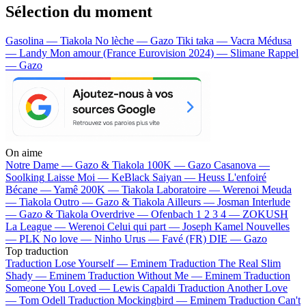
Sélection du moment
Gasolina — Tiakola
No lèche — Gazo
Tiki taka — Vacra
Médusa
— Landy
Mon amour (France Eurovision 2024) — Slimane
Rappel
— Gazo
On aime
Notre Dame —
Gazo & Tiakola
100K —
Gazo
Casanova —
Soolking
Laisse Moi —
KeBlack
Saiyan —
Heuss L'enfoiré
Bécane —
Yamê
200K —
Tiakola
Laboratoire —
Werenoi
Meuda
—
Tiakola
Outro —
Gazo & Tiakola
Ailleurs —
Josman
Interlude
—
Gazo & Tiakola
Overdrive —
Ofenbach
1 2 3 4 —
ZOKUSH
La League —
Werenoi
Celui qui part —
Joseph Kamel
Nouvelles
—
PLK
No love —
Ninho
Urus —
Favé (FR)
DIE —
Gazo
Top traduction
Traduction Lose Yourself —
Eminem
Traduction The Real Slim
Shady —
Eminem
Traduction Without Me —
Eminem
Traduction
Someone You Loved —
Lewis Capaldi
Traduction Another Love
—
Tom Odell
Traduction Mockingbird —
Eminem
Traduction Can't