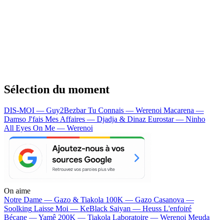
Sélection du moment
DIS-MOI — Guy2Bezbar
Tu Connais — Werenoi
Macarena —
Damso
J'fais Mes Affaires — Djadja & Dinaz
Eurostar — Ninho
All Eyes On Me — Werenoi
On aime
Notre Dame —
Gazo & Tiakola
100K —
Gazo
Casanova —
Soolking
Laisse Moi —
KeBlack
Saiyan —
Heuss L'enfoiré
Bécane —
Yamê
200K —
Tiakola
Laboratoire —
Werenoi
Meuda