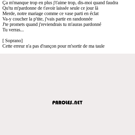
Ça m'manque trop en plus j't'aime trop, dis-moi quand faudra
Qu'tu m'pardonne de t'avoir laissée seule ce jour là
Merde, notre mariage comme ce vase parti en éclat
Va-y coucher la p'tite, j'vais partir en randonnée
J'te promets quand j'reviendrais tu m'auras pardonné
Tu verras...
[ Soprano]
Cette erreur n'a pas d'rançon pour m'sortir de ma taule