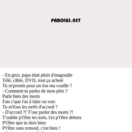
- En gros, papa était plein d'magouille
Télé, câble, DVD, tout ça acheté
Tu m'prends pour un fou ma couille ?
- Comment tu parles de mon père ?
Parle bien des morts
Fais c'que t'as à faire ou sors
Tu m'fous les nerfs d'accord ?
- D'accord ?! T'ose parler des morts ?!
T'oublie p't'être tes torts, t'es p't'être dehors
P't'être que tu dors bien
P't'être sans remord, c'est bien !