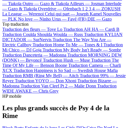
—
Tiakola
Outro —
Gazo & Tiakola
Ailleurs —
Josman
Interlude
—
Gazo & Tiakola
Overdrive —
Ofenbach
1 2 3 4 —
ZOKUSH
La League —
Werenoi
Celui qui part —
Joseph Kamel
Nouvelles
—
PLK
No love —
Ninho
Urus —
Favé (FR)
DIE —
Gazo
Top traduction
Traduction des fleurs —
Tove Lo
Traduction AH HA —
Cardi B
Traduction Coulda Shoulda Woulda —
Russ
Traduction KYLIAN
DICTADOR —
SurNervis
Traduction The Way You Are —
Electric Callboy
Traduction Home To Me —
Tones & I
Traduction
Mi Chico —
DJ Goja
Traduction My Body Isn't Ready —
Sombr
Traduction Danceteria —
Madonna
Traduction MORNING DEW
(DONK) —
Beyoncé
Traduction Hush —
Muse
Traduction The
Time Of My Life —
Benson Boone
Traduction Camera —
Charli
XCX
Traduction Happiness is So Sad —
Swedish House Mafia
Traduction RMB (Ring My Bell) —
Aitch
Traduction 99% —
Jessie
Reyez
Traduction YOYO —
Don Xhoni
Traduction Bizarre —
Madonna
Traduction Van Cleef Pt 2 —
Malie Donn
Traduction
WIDE AWAKE —
Chris Grey
HP mobile
Les plus grands succès de Psy 4 de la
Rime
Block Party
Enfants de la lune
Les Cités D'Or
Crise De Nerf
Le