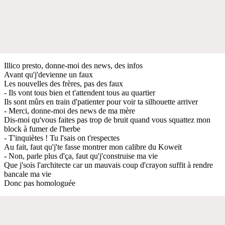
Illico presto, donne-moi des news, des infos
Avant qu'j'devienne un faux
Les nouvelles des frères, pas des faux
- Ils vont tous bien et t'attendent tous au quartier
Ils sont mûrs en train d'patienter pour voir ta silhouette arriver
- Merci, donne-moi des news de ma mère
Dis-moi qu'vous faites pas trop de bruit quand vous squattez mon
block à fumer de l'herbe
- T'inquiètes ! Tu l'sais on t'respectes
Au fait, faut qu'j'te fasse montrer mon calibre du Koweït
- Non, parle plus d'ça, faut qu'j'construise ma vie
Que j'sois l'architecte car un mauvais coup d'crayon suffit à rendre
bancale ma vie
Donc pas homologuée