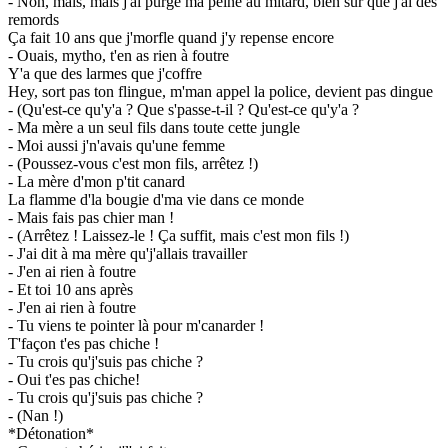
- Non, mais, mais j'ai purgé ma peine au mitard, bien sûr que j'ai des
remords
Ça fait 10 ans que j'morfle quand j'y repense encore
- Ouais, mytho, t'en as rien à foutre
Y'a que des larmes que j'coffre
Hey, sort pas ton flingue, m'man appel la police, devient pas dingue
- (Qu'est-ce qu'y'a ? Que s'passe-t-il ? Qu'est-ce qu'y'a ?
- Ma mère a un seul fils dans toute cette jungle
- Moi aussi j'n'avais qu'une femme
- (Poussez-vous c'est mon fils, arrêtez !)
- La mère d'mon p'tit canard
La flamme d'la bougie d'ma vie dans ce monde
- Mais fais pas chier man !
- (Arrêtez ! Laissez-le ! Ça suffit, mais c'est mon fils !)
- J'ai dit à ma mère qu'j'allais travailler
- J'en ai rien à foutre
- Et toi 10 ans après
- J'en ai rien à foutre
- Tu viens te pointer là pour m'canarder !
T'façon t'es pas chiche !
- Tu crois qu'j'suis pas chiche ?
- Oui t'es pas chiche!
- Tu crois qu'j'suis pas chiche ?
- (Nan !)
*Détonation*