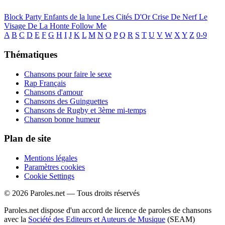
Block Party
Enfants de la lune
Les Cités D'Or
Crise De Nerf
Le
Visage De La Honte
Follow Me
A
B
C
D
E
F
G
H
I
J
K
L
M
N
O
P
Q
R
S
T
U
V
W
X
Y
Z
0-9
Thématiques
Chansons pour faire le sexe
Rap Français
Chansons d'amour
Chansons des Guinguettes
Chansons de Rugby et 3ème mi-temps
Chanson bonne humeur
Plan de site
Mentions légales
Paramètres cookies
Cookie Settings
© 2026 Paroles.net — Tous droits réservés
Paroles.net dispose d'un accord de licence de paroles de chansons
avec la
Société des Editeurs et Auteurs de Musique
(SEAM)