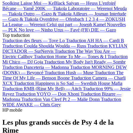
Soolking
Laisse Moi —
KeBlack
Saiyan —
Heuss L'enfoiré
Bécane —
Yamê
200K —
Tiakola
Laboratoire —
Werenoi
Meuda
—
Tiakola
Outro —
Gazo & Tiakola
Ailleurs —
Josman
Interlude
—
Gazo & Tiakola
Overdrive —
Ofenbach
1 2 3 4 —
ZOKUSH
La League —
Werenoi
Celui qui part —
Joseph Kamel
Nouvelles
—
PLK
No love —
Ninho
Urus —
Favé (FR)
DIE —
Gazo
Top traduction
Traduction des fleurs —
Tove Lo
Traduction AH HA —
Cardi B
Traduction Coulda Shoulda Woulda —
Russ
Traduction KYLIAN
DICTADOR —
SurNervis
Traduction The Way You Are —
Electric Callboy
Traduction Home To Me —
Tones & I
Traduction
Mi Chico —
DJ Goja
Traduction My Body Isn't Ready —
Sombr
Traduction Danceteria —
Madonna
Traduction MORNING DEW
(DONK) —
Beyoncé
Traduction Hush —
Muse
Traduction The
Time Of My Life —
Benson Boone
Traduction Camera —
Charli
XCX
Traduction Happiness is So Sad —
Swedish House Mafia
Traduction RMB (Ring My Bell) —
Aitch
Traduction 99% —
Jessie
Reyez
Traduction YOYO —
Don Xhoni
Traduction Bizarre —
Madonna
Traduction Van Cleef Pt 2 —
Malie Donn
Traduction
WIDE AWAKE —
Chris Grey
HP mobile
Les plus grands succès de Psy 4 de la
Rime