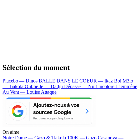
Sélection du moment
Placebo — Dinos
BALLE DANS LE COEUR — Ikaz Boi
M3lo
— Tiakola
Oublie-le — Dadju
Dépassé — Nuit Incolore
J't'emmène
Au Vent — Louise Attaque
On aime
Notre Dame —
Gazo & Tiakola
100K —
Gazo
Casanova —