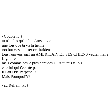
{Couplet 3:}
tu n'a plus qu'un but dans ta vie
une fois que ta vis la tienne
too but c'est de tuer ces irakiens
tous l'univers sauf un AMERICAIN ET SES CHIENS veulent faire
la guerre
mais comme t'es le president des USA tu fais ta lois
et celui qui t'ecoute pas
Il Fait D'la Perpette!!!
Mais Pourquoi???
{au Refrain, x3}