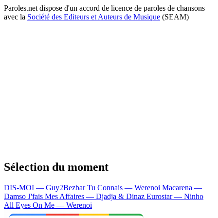
Paroles.net dispose d'un accord de licence de paroles de chansons
avec la
Société des Editeurs et Auteurs de Musique
(SEAM)
Sélection du moment
DIS-MOI — Guy2Bezbar
Tu Connais — Werenoi
Macarena —
Damso
J'fais Mes Affaires — Djadja & Dinaz
Eurostar — Ninho
All Eyes On Me — Werenoi