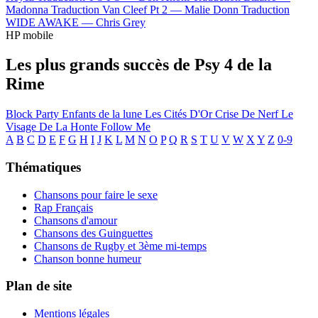
Madonna
Traduction Van Cleef Pt 2 —
Malie Donn
Traduction
WIDE AWAKE —
Chris Grey
HP mobile
Les plus grands succès de Psy 4 de la
Rime
Block Party
Enfants de la lune
Les Cités D'Or
Crise De Nerf
Le
Visage De La Honte
Follow Me
A
B
C
D
E
F
G
H
I
J
K
L
M
N
O
P
Q
R
S
T
U
V
W
X
Y
Z
0-9
Thématiques
Chansons pour faire le sexe
Rap Français
Chansons d'amour
Chansons des Guinguettes
Chansons de Rugby et 3ème mi-temps
Chanson bonne humeur
Plan de site
Mentions légales