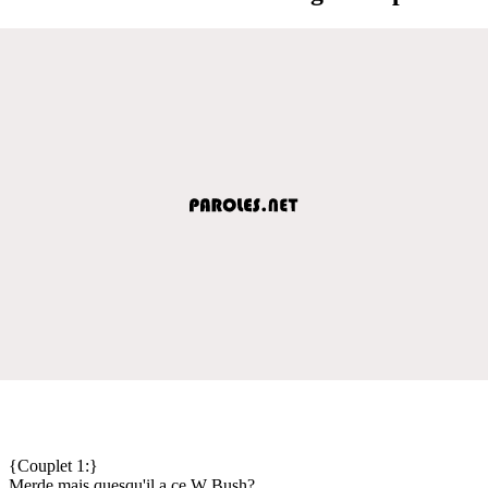
{Couplet 1:}
Merde mais quesqu'il a ce W Bush?