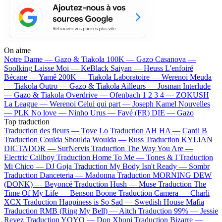
On aime
Notre Dame —
Gazo & Tiakola
100K —
Gazo
Casanova —
Soolking
Laisse Moi —
KeBlack
Saiyan —
Heuss L'enfoiré
Bécane —
Yamê
200K —
Tiakola
Laboratoire —
Werenoi
Meuda
—
Tiakola
Outro —
Gazo & Tiakola
Ailleurs —
Josman
Interlude
—
Gazo & Tiakola
Overdrive —
Ofenbach
1 2 3 4 —
ZOKUSH
La League —
Werenoi
Celui qui part —
Joseph Kamel
Nouvelles
—
PLK
No love —
Ninho
Urus —
Favé (FR)
DIE —
Gazo
Top traduction
Traduction des fleurs —
Tove Lo
Traduction AH HA —
Cardi B
Traduction Coulda Shoulda Woulda —
Russ
Traduction KYLIAN
DICTADOR —
SurNervis
Traduction The Way You Are —
Electric Callboy
Traduction Home To Me —
Tones & I
Traduction
Mi Chico —
DJ Goja
Traduction My Body Isn't Ready —
Sombr
Traduction Danceteria —
Madonna
Traduction MORNING DEW
(DONK) —
Beyoncé
Traduction Hush —
Muse
Traduction The
Time Of My Life —
Benson Boone
Traduction Camera —
Charli
XCX
Traduction Happiness is So Sad —
Swedish House Mafia
Traduction RMB (Ring My Bell) —
Aitch
Traduction 99% —
Jessie
Reyez
Traduction YOYO —
Don Xhoni
Traduction Bizarre —