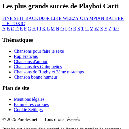
Les plus grands succès de Playboi Carti
FINE SHIT
BACKD00R
LIKE WEEZY
OLYMPIAN
RATHER
LIE
TOXIC
A
B
C
D
E
F
G
H
I
J
K
L
M
N
O
P
Q
R
S
T
U
V
W
X
Y
Z
0-9
Thématiques
Chansons pour faire le sexe
Rap Français
Chansons d'amour
Chansons des Guinguettes
Chansons de Rugby et 3ème mi-temps
Chanson bonne humeur
Plan de site
Mentions légales
Paramètres cookies
Cookie Settings
© 2026 Paroles.net — Tous droits réservés