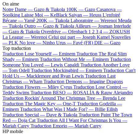
On aime
Notre Dame —
Gazo & Tiakola
100K —
Gazo
Casanova —
Soolking
Laisse Moi —
KeBlack
Saiyan —
Heuss L'enfoiré
Bécane —
Yamê
200K —
Tiakola
Laboratoire —
Werenoi
Meuda
—
Tiakola
Outro —
Gazo & Tiakola
Ailleurs —
Josman
Interlude
—
Gazo & Tiakola
Overdrive —
Ofenbach
1 2 3 4 —
ZOKUSH
La League —
Werenoi
Celui qui part —
Joseph Kamel
Nouvelles
—
PLK
No love —
Ninho
Urus —
Favé (FR)
DIE —
Gazo
Top traduction
Traduction Lose Yourself —
Eminem
Traduction The Real Slim
Shady —
Eminem
Traduction Without Me —
Eminem
Traduction
Someone You Loved —
Lewis Capaldi
Traduction Another Love
—
Tom Odell
Traduction Mockingbird —
Eminem
Traduction Can't
Hold Us —
Macklemore and Ryan Lewis
Traduction Last
Christmas —
Wham
Traduction Demons —
Imagine Dragons
Traduction Flowers —
Miley Cyrus
Traduction Lose Control —
Teddy Swims
Traduction BESO —
ROSALÍA & Rauw Alejandro
Traduction Rockin' Around The Christmas Tree —
Brenda Lee
Traduction The Magic Key —
One-T
Traduction Godzilla —
Eminem
Traduction What Was I Made For? —
Billie Eilish
Traduction Special —
Dave & Tiakola
Traduction Paint The Town
Red —
Doja Cat
Traduction All I Want For Christmas Is You —
Mariah Carey
Traduction Emorio —
Mariah Carey
HP mobile