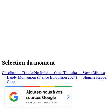
Sélection du moment
Gasolina — Tiakola
No lèche — Gazo
Tiki taka — Vacra
Médusa
— Landy
Mon amour (France Eurovision 2024) — Slimane
Rappel
— Gazo