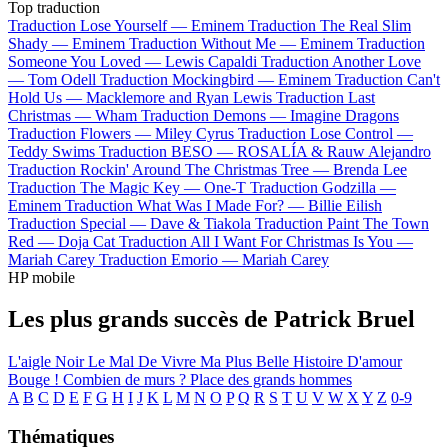
Top traduction
Traduction Lose Yourself —
Eminem
Traduction The Real Slim
Shady —
Eminem
Traduction Without Me —
Eminem
Traduction
Someone You Loved —
Lewis Capaldi
Traduction Another Love
—
Tom Odell
Traduction Mockingbird —
Eminem
Traduction Can't
Hold Us —
Macklemore and Ryan Lewis
Traduction Last
Christmas —
Wham
Traduction Demons —
Imagine Dragons
Traduction Flowers —
Miley Cyrus
Traduction Lose Control —
Teddy Swims
Traduction BESO —
ROSALÍA & Rauw Alejandro
Traduction Rockin' Around The Christmas Tree —
Brenda Lee
Traduction The Magic Key —
One-T
Traduction Godzilla —
Eminem
Traduction What Was I Made For? —
Billie Eilish
Traduction Special —
Dave & Tiakola
Traduction Paint The Town
Red —
Doja Cat
Traduction All I Want For Christmas Is You —
Mariah Carey
Traduction Emorio —
Mariah Carey
HP mobile
Les plus grands succès de Patrick Bruel
L'aigle Noir
Le Mal De Vivre
Ma Plus Belle Histoire D'amour
Bouge !
Combien de murs ?
Place des grands hommes
A
B
C
D
E
F
G
H
I
J
K
L
M
N
O
P
Q
R
S
T
U
V
W
X
Y
Z
0-9
Thématiques