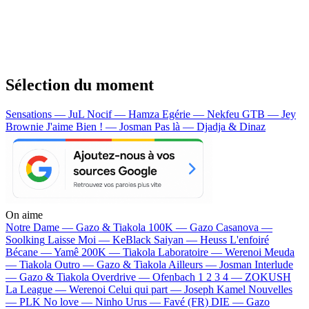
Sélection du moment
Sensations — JuL
Nocif — Hamza
Egérie — Nekfeu
GTB — Jey
Brownie
J'aime Bien ! — Josman
Pas là — Djadja & Dinaz
On aime
Notre Dame —
Gazo & Tiakola
100K —
Gazo
Casanova —
Soolking
Laisse Moi —
KeBlack
Saiyan —
Heuss L'enfoiré
Bécane —
Yamê
200K —
Tiakola
Laboratoire —
Werenoi
Meuda
—
Tiakola
Outro —
Gazo & Tiakola
Ailleurs —
Josman
Interlude
—
Gazo & Tiakola
Overdrive —
Ofenbach
1 2 3 4 —
ZOKUSH
La League —
Werenoi
Celui qui part —
Joseph Kamel
Nouvelles
—
PLK
No love —
Ninho
Urus —
Favé (FR)
DIE —
Gazo