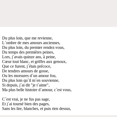
Du plus loin, que me revienne,
L´ombre de mes amours anciennes,
Du plus loin, du premier rendez-vous,
Du temps des premières peines,
Lors, j´avais quinze ans, à peine,
Cœur tout blanc, et griffes aux genoux,
Que ce furent, j´étais précoce,
De tendres amours de gosse,
Ou les morsures d´un amour fou,
Du plus loin qu´il m´en souvienne,
Si depuis, j´ai dit "je t´aime",
Ma plus belle histoire d´amour, c´est vous,
C´est vrai, je ne fus pas sage,
Et j´ai tourné bien des pages,
Sans les lire, blanches, et puis rien dessus,