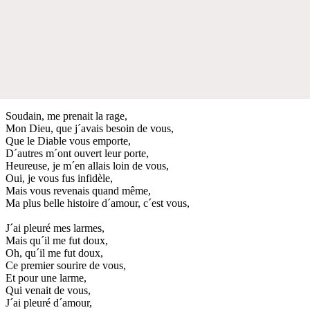
Soudain, me prenait la rage,
Mon Dieu, que j´avais besoin de vous,
Que le Diable vous emporte,
D´autres m´ont ouvert leur porte,
Heureuse, je m´en allais loin de vous,
Oui, je vous fus infidèle,
Mais vous revenais quand même,
Ma plus belle histoire d´amour, c´est vous,
J´ai pleuré mes larmes,
Mais qu´il me fut doux,
Oh, qu´il me fut doux,
Ce premier sourire de vous,
Et pour une larme,
Qui venait de vous,
J´ai pleuré d´amour,