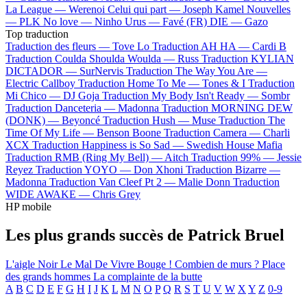
La League —
Werenoi
Celui qui part —
Joseph Kamel
Nouvelles
—
PLK
No love —
Ninho
Urus —
Favé (FR)
DIE —
Gazo
Top traduction
Traduction des fleurs —
Tove Lo
Traduction AH HA —
Cardi B
Traduction Coulda Shoulda Woulda —
Russ
Traduction KYLIAN
DICTADOR —
SurNervis
Traduction The Way You Are —
Electric Callboy
Traduction Home To Me —
Tones & I
Traduction
Mi Chico —
DJ Goja
Traduction My Body Isn't Ready —
Sombr
Traduction Danceteria —
Madonna
Traduction MORNING DEW
(DONK) —
Beyoncé
Traduction Hush —
Muse
Traduction The
Time Of My Life —
Benson Boone
Traduction Camera —
Charli
XCX
Traduction Happiness is So Sad —
Swedish House Mafia
Traduction RMB (Ring My Bell) —
Aitch
Traduction 99% —
Jessie
Reyez
Traduction YOYO —
Don Xhoni
Traduction Bizarre —
Madonna
Traduction Van Cleef Pt 2 —
Malie Donn
Traduction
WIDE AWAKE —
Chris Grey
HP mobile
Les plus grands succès de Patrick Bruel
L'aigle Noir
Le Mal De Vivre
Bouge !
Combien de murs ?
Place
des grands hommes
La complainte de la butte
A
B
C
D
E
F
G
H
I
J
K
L
M
N
O
P
Q
R
S
T
U
V
W
X
Y
Z
0-9