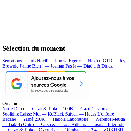
Sélection du moment
Sensations — JuL
Nocif — Hamza
Egérie — Nekfeu
GTB — Jey
Brownie
J'aime Bien ! — Josman
Pas là — Djadja & Dinaz
On aime
Notre Dame —
Gazo & Tiakola
100K —
Gazo
Casanova —
Soolking
Laisse Moi —
KeBlack
Saiyan —
Heuss L'enfoiré
Bécane —
Yamê
200K —
Tiakola
Laboratoire —
Werenoi
Meuda
—
Tiakola
Outro —
Gazo & Tiakola
Ailleurs —
Josman
Interlude
—
Gazo & Tiakola
Overdrive —
Ofenbach
1 2 3 4 —
ZOKUSH