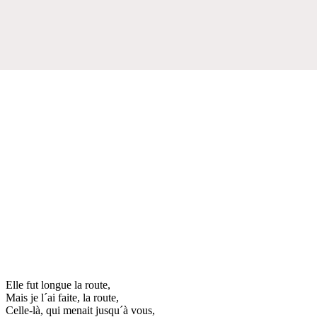
Elle fut longue la route,
Mais je l´ai faite, la route,
Celle-là, qui menait jusqu´à vous,