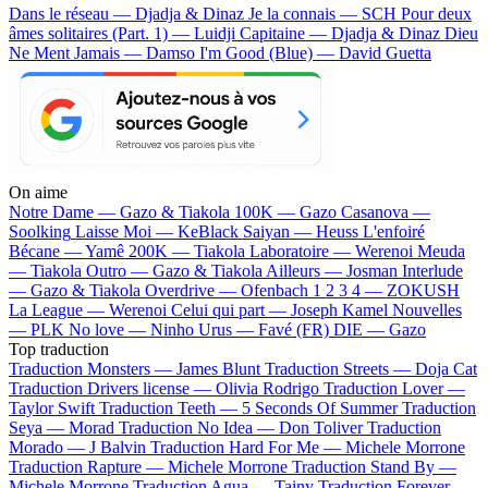
Dans le réseau — Djadja & Dinaz
Je la connais — SCH
Pour deux
âmes solitaires (Part. 1) — Luidji
Capitaine — Djadja & Dinaz
Dieu
Ne Ment Jamais — Damso
I'm Good (Blue) — David Guetta
On aime
Notre Dame —
Gazo & Tiakola
100K —
Gazo
Casanova —
Soolking
Laisse Moi —
KeBlack
Saiyan —
Heuss L'enfoiré
Bécane —
Yamê
200K —
Tiakola
Laboratoire —
Werenoi
Meuda
—
Tiakola
Outro —
Gazo & Tiakola
Ailleurs —
Josman
Interlude
—
Gazo & Tiakola
Overdrive —
Ofenbach
1 2 3 4 —
ZOKUSH
La League —
Werenoi
Celui qui part —
Joseph Kamel
Nouvelles
—
PLK
No love —
Ninho
Urus —
Favé (FR)
DIE —
Gazo
Top traduction
Traduction Monsters —
James Blunt
Traduction Streets —
Doja Cat
Traduction Drivers license —
Olivia Rodrigo
Traduction Lover —
Taylor Swift
Traduction Teeth —
5 Seconds Of Summer
Traduction
Seya —
Morad
Traduction No Idea —
Don Toliver
Traduction
Morado —
J Balvin
Traduction Hard For Me —
Michele Morrone
Traduction Rapture —
Michele Morrone
Traduction Stand By —
Michele Morrone
Traduction Agua —
Tainy
Traduction Forever