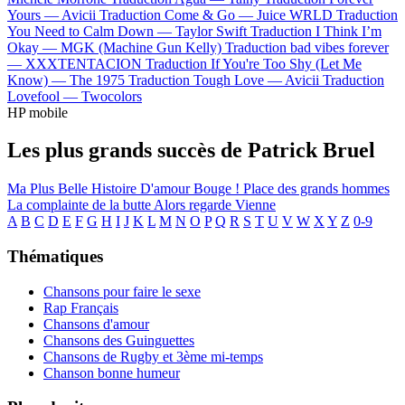
Yours —
Avicii
Traduction Come & Go —
Juice WRLD
Traduction
You Need to Calm Down —
Taylor Swift
Traduction I Think I’m
Okay —
MGK (Machine Gun Kelly)
Traduction bad vibes forever
—
XXXTENTACION
Traduction If You're Too Shy (Let Me
Know) —
The 1975
Traduction Tough Love —
Avicii
Traduction
Lovefool —
Twocolors
HP mobile
Les plus grands succès de Patrick Bruel
Ma Plus Belle Histoire D'amour
Bouge !
Place des grands hommes
La complainte de la butte
Alors regarde
Vienne
A
B
C
D
E
F
G
H
I
J
K
L
M
N
O
P
Q
R
S
T
U
V
W
X
Y
Z
0-9
Thématiques
Chansons pour faire le sexe
Rap Français
Chansons d'amour
Chansons des Guinguettes
Chansons de Rugby et 3ème mi-temps
Chanson bonne humeur