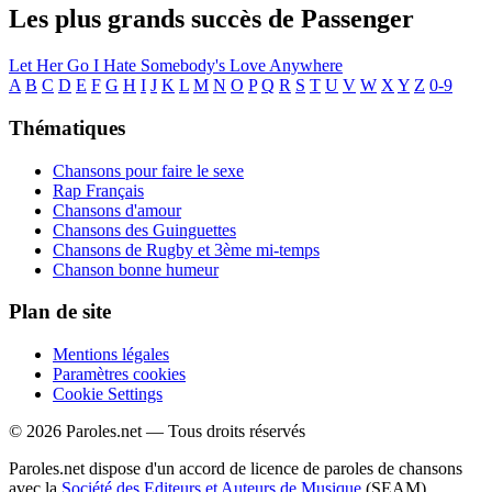
Les plus grands succès de Passenger
Let Her Go
I Hate
Somebody's Love
Anywhere
A
B
C
D
E
F
G
H
I
J
K
L
M
N
O
P
Q
R
S
T
U
V
W
X
Y
Z
0-9
Thématiques
Chansons pour faire le sexe
Rap Français
Chansons d'amour
Chansons des Guinguettes
Chansons de Rugby et 3ème mi-temps
Chanson bonne humeur
Plan de site
Mentions légales
Paramètres cookies
Cookie Settings
© 2026 Paroles.net — Tous droits réservés
Paroles.net dispose d'un accord de licence de paroles de chansons
avec la
Société des Editeurs et Auteurs de Musique
(SEAM)