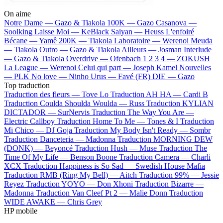
On aime
Notre Dame —
Gazo & Tiakola
100K —
Gazo
Casanova —
Soolking
Laisse Moi —
KeBlack
Saiyan —
Heuss L'enfoiré
Bécane —
Yamê
200K —
Tiakola
Laboratoire —
Werenoi
Meuda
—
Tiakola
Outro —
Gazo & Tiakola
Ailleurs —
Josman
Interlude
—
Gazo & Tiakola
Overdrive —
Ofenbach
1 2 3 4 —
ZOKUSH
La League —
Werenoi
Celui qui part —
Joseph Kamel
Nouvelles
—
PLK
No love —
Ninho
Urus —
Favé (FR)
DIE —
Gazo
Top traduction
Traduction des fleurs —
Tove Lo
Traduction AH HA —
Cardi B
Traduction Coulda Shoulda Woulda —
Russ
Traduction KYLIAN
DICTADOR —
SurNervis
Traduction The Way You Are —
Electric Callboy
Traduction Home To Me —
Tones & I
Traduction
Mi Chico —
DJ Goja
Traduction My Body Isn't Ready —
Sombr
Traduction Danceteria —
Madonna
Traduction MORNING DEW
(DONK) —
Beyoncé
Traduction Hush —
Muse
Traduction The
Time Of My Life —
Benson Boone
Traduction Camera —
Charli
XCX
Traduction Happiness is So Sad —
Swedish House Mafia
Traduction RMB (Ring My Bell) —
Aitch
Traduction 99% —
Jessie
Reyez
Traduction YOYO —
Don Xhoni
Traduction Bizarre —
Madonna
Traduction Van Cleef Pt 2 —
Malie Donn
Traduction
WIDE AWAKE —
Chris Grey
HP mobile