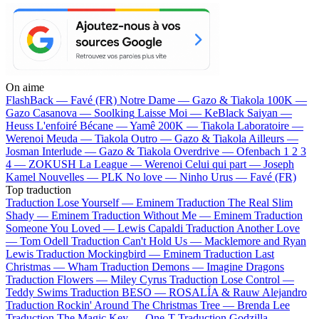
On aime
FlashBack —
Favé (FR)
Notre Dame —
Gazo & Tiakola
100K —
Gazo
Casanova —
Soolking
Laisse Moi —
KeBlack
Saiyan —
Heuss L'enfoiré
Bécane —
Yamê
200K —
Tiakola
Laboratoire —
Werenoi
Meuda —
Tiakola
Outro —
Gazo & Tiakola
Ailleurs —
Josman
Interlude —
Gazo & Tiakola
Overdrive —
Ofenbach
1 2 3
4 —
ZOKUSH
La League —
Werenoi
Celui qui part —
Joseph
Kamel
Nouvelles —
PLK
No love —
Ninho
Urus —
Favé (FR)
Top traduction
Traduction Lose Yourself —
Eminem
Traduction The Real Slim
Shady —
Eminem
Traduction Without Me —
Eminem
Traduction
Someone You Loved —
Lewis Capaldi
Traduction Another Love
—
Tom Odell
Traduction Can't Hold Us —
Macklemore and Ryan
Lewis
Traduction Mockingbird —
Eminem
Traduction Last
Christmas —
Wham
Traduction Demons —
Imagine Dragons
Traduction Flowers —
Miley Cyrus
Traduction Lose Control —
Teddy Swims
Traduction BESO —
ROSALÍA & Rauw Alejandro
Traduction Rockin' Around The Christmas Tree —
Brenda Lee
Traduction The Magic Key —
One-T
Traduction Godzilla —