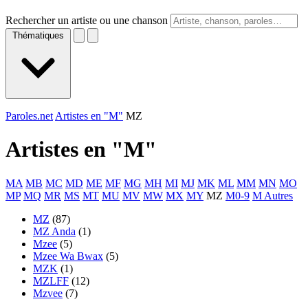
Rechercher un artiste ou une chanson
Thématiques
Paroles.net
Artistes en "M"
MZ
Artistes en "
M
"
MA
MB
MC
MD
ME
MF
MG
MH
MI
MJ
MK
ML
MM
MN
MO
MP
MQ
MR
MS
MT
MU
MV
MW
MX
MY
MZ
M0-9
M Autres
MZ
(87)
MZ Anda
(1)
Mzee
(5)
Mzee Wa Bwax
(5)
MZK
(1)
MZLFF
(12)
Mzvee
(7)