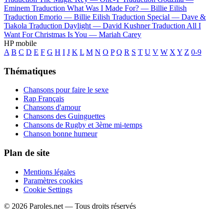
Eminem
Traduction What Was I Made For? —
Billie Eilish
Traduction Emorio —
Billie Eilish
Traduction Special —
Dave &
Tiakola
Traduction Daylight —
David Kushner
Traduction All I
Want For Christmas Is You —
Mariah Carey
HP mobile
A
B
C
D
E
F
G
H
I
J
K
L
M
N
O
P
Q
R
S
T
U
V
W
X
Y
Z
0-9
Thématiques
Chansons pour faire le sexe
Rap Français
Chansons d'amour
Chansons des Guinguettes
Chansons de Rugby et 3ème mi-temps
Chanson bonne humeur
Plan de site
Mentions légales
Paramètres cookies
Cookie Settings
© 2026 Paroles.net — Tous droits réservés